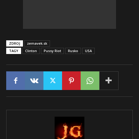
ZDROJ
zemavek.sk
TAGY
Clinton
Pussy Riot
Rusko
USA