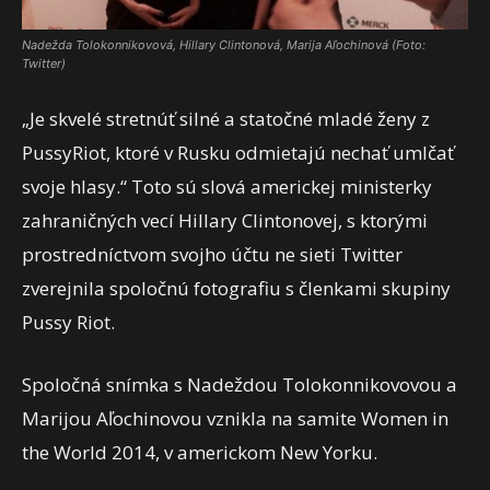
Nadežda Tolokonnikovová, Hillary Clintonová, Marija Aľochinová (Foto:
Twitter)
„Je skvelé stretnúť silné a statočné mladé ženy z
PussyRiot, ktoré v Rusku odmietajú nechať umlčať
svoje hlasy.“ Toto sú slová americkej ministerky
zahraničných vecí Hillary Clintonovej, s ktorými
prostredníctvom svojho účtu ne sieti Twitter
zverejnila spoločnú fotografiu s členkami skupiny
Pussy Riot.
Spoločná snímka s Nadeždou Tolokonnikovovou a
Marijou Aľochinovou vznikla na samite Women in
the World 2014, v americkom New Yorku.