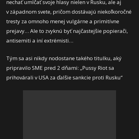
nechať umlčať svoje hlasy nielen v Rusku, ale aj
v západnom svete, pričom dostávajú niekoľkoročné
tresty za omnoho menej vulgárne a primitívne
prejavy… Ale to zvyknú byť najčastejšie popierači,
antisemiti a iní extrémisti…
Tým sa asi nikdy nodostane takého titulku, aký
pripravilo SME pred 2 dňami: „Pussy Riot sa
prihovárali v USA za ďalšie sankcie proti Rusku“