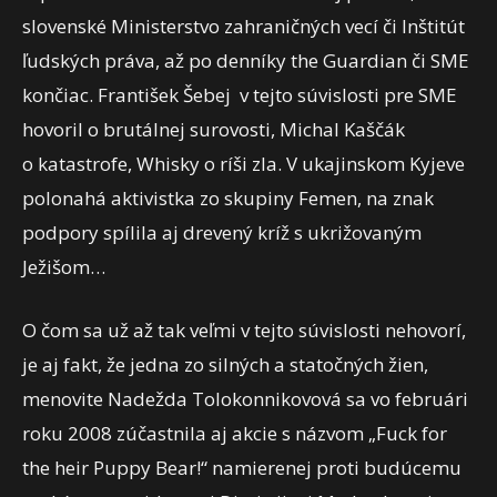
slovenské Ministerstvo zahraničných vecí či Inštitút
ľudských práva, až po denníky the Guardian či SME
končiac. František Šebej v tejto súvislosti pre SME
hovoril o brutálnej surovosti, Michal Kaščák
o katastrofe, Whisky o ríši zla. V ukajinskom Kyjeve
polonahá aktivistka zo skupiny Femen, na znak
podpory spílila aj drevený kríž s ukrižovaným
Ježišom…
O čom sa už až tak veľmi v tejto súvislosti nehovorí,
je aj fakt, že jedna zo silných a statočných žien,
menovite Nadežda Tolokonnikovová sa vo februári
roku 2008 zúčastnila aj akcie s názvom „Fuck for
the heir Puppy Bear!“ namierenej proti budúcemu