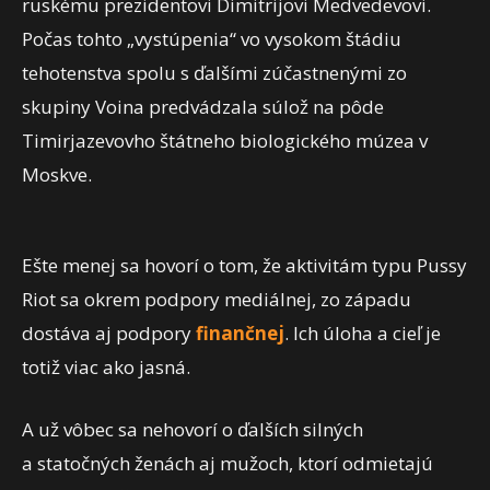
ruskému prezidentovi Dimitrijovi Medvedevovi.
Počas tohto „vystúpenia“ vo vysokom štádiu
tehotenstva spolu s ďalšími zúčastnenými zo
skupiny Voina predvádzala súlož na pôde
Timirjazevovho štátneho biologického múzea v
Moskve.
Ešte menej sa hovorí o tom, že aktivitám typu Pussy
Riot sa okrem podpory mediálnej, zo západu
dostáva aj podpory
finančnej
. Ich úloha a cieľ je
totiž viac ako jasná.
A už vôbec sa nehovorí o ďalších silných
a statočných ženách aj mužoch, ktorí odmietajú