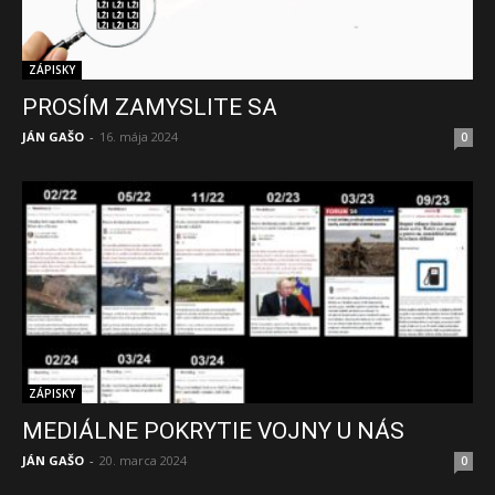
ZÁPISKY
PROSÍM ZAMYSLITE SA
JÁN GAŠO
-
16. mája 2024
0
ZÁPISKY
MEDIÁLNE POKRYTIE VOJNY U NÁS
JÁN GAŠO
-
20. marca 2024
0