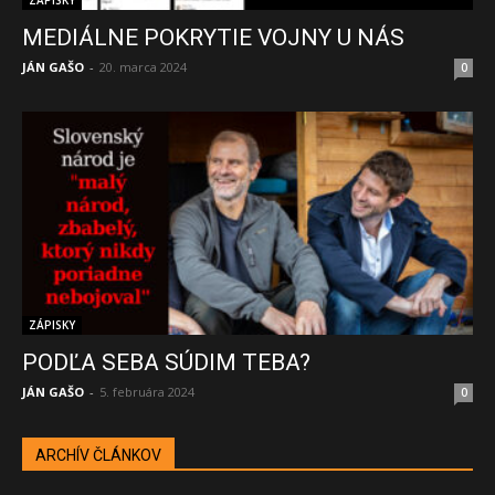
ZÁPISKY
MEDIÁLNE POKRYTIE VOJNY U NÁS
JÁN GAŠO
-
20. marca 2024
0
ZÁPISKY
PODĽA SEBA SÚDIM TEBA?
JÁN GAŠO
-
5. februára 2024
0
ARCHÍV ČLÁNKOV