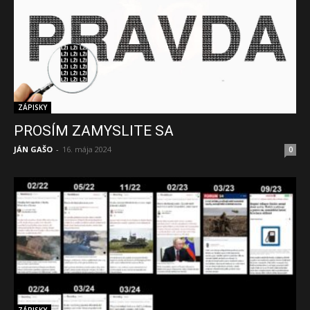
ZÁPISKY
PROSÍM ZAMYSLITE SA
JÁN GAŠO
-
16. mája 2024
0