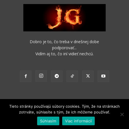
Dobro je to, čo treba v dnešnej dobe
podporovať...
Vidím aj to, čo iní vidieť nechcú.
Tieto stránky používajú súbory cookies. Tým, že na stránkach
zotrváte, súhlasíte s tým, že ich môžeme používať.
2012 - 2022 Obsah stránok je možné s funkčným odkazom na pôvodný
Súhlasím
Viac informácií
zdroj ďalej nekomerčne šíriť.