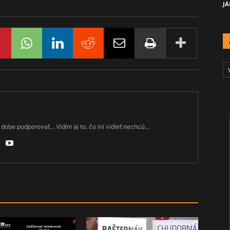
JÁ
A
Č
dobe podporovať... Vidím aj to, čo iní vidieť nechcú...