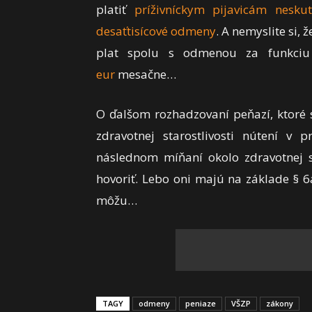
platiť
príživníckym pijavicám nesku
desaťtisícové odmeny
. A nemyslite si, 
plat spolu s odmenou za funkciu
eur
mesačne…
O ďalšom rozhadzovaní peňazí, ktoré
zdravotnej starostlivosti nútení v p
následnom míňaní okolo zdravotnej st
hovoriť. Lebo oni majú na základe § 6
môžu…
TAGY
odmeny
peniaze
VŠZP
zákony