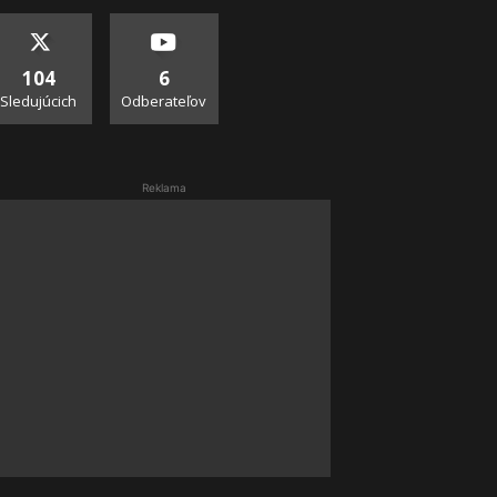
104
6
Sledujúcich
Odberateľov
Reklama