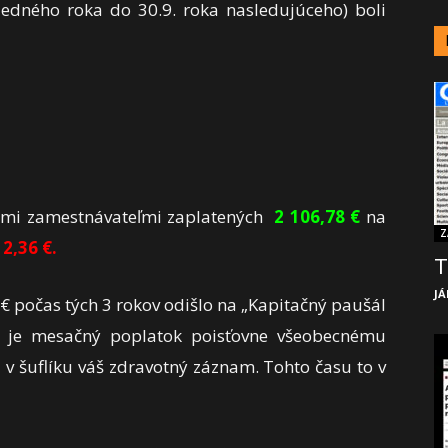
jedného roka do 30.9. roka nasledujúceho) boli
jimi zamestnávateľmi zaplatených
2 106,78 €
na
Z
2,36 €.
T
JÁ
 počas tých 3 rokov odišlo na „Kapitačný paušál
o je mesačný poplatok poisťovne všeobecnému
 v šuflíku váš zdravotný záznam. Tohto času to v