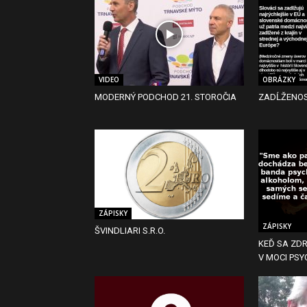
VIDEO
OBRÁZKY
MODERNÝ PODCHOD 21. STOROČIA
ZADĹŽENO
ZÁPISKY
ZÁPISKY
ŠVINDLIARI S.R.O.
KEĎ SA ZDR
V MOCI PS