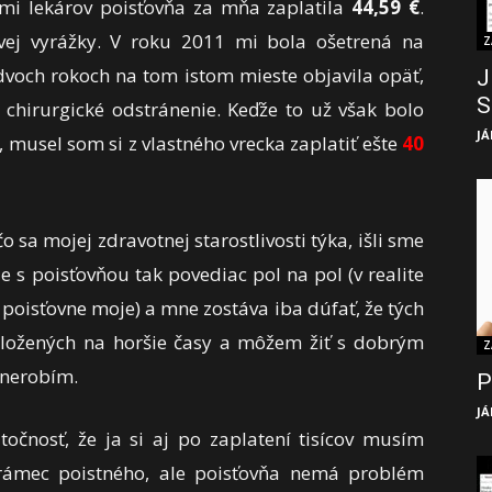
ami lekárov poisťovňa za mňa zaplatila
44,59 €
.
vej vyrážky. V roku 2011 mi bola ošetrená na
Z
dvoch rokoch na tom istom mieste objavila opäť,
J
S
 chirurgické odstránenie. Keďže to už však bolo
JÁ
 musel som si z vlastného vrecka zaplatiť ešte
40
 sa mojej zdravotnej starostlivosti týka, išli sme
 s poisťovňou tak povediac pol na pol (v realite
poisťovne moje) a mne zostáva iba dúfať, že tých
ložených na horšie časy a môžem žiť s dobrým
Z
 nerobím.
P
JÁ
očnosť, že ja si aj po zaplatení tisícov musím
 rámec poistného, ale poisťovňa nemá problém