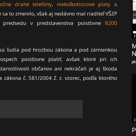
točne drahé telefóny
,
niekoľkotisícové platy a
že sa to zmenilo, však aj nedávno mal riaditeľ VŠZP
 predsedu v predstavenstva poisťovne
8200
Z
M
 sú ľudia pod hrozbou zákona a pod zámienkou
rospech poisťovne platiť, avšak ktoré pri ich
JÁ
arostlivosti občanov ani nekráčali je aj škoda
a zákona č. 581/2004 Z. z. vzorec, podľa ktorého
Z
P