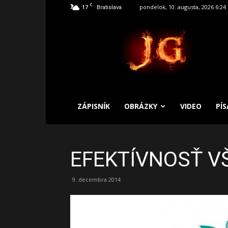
C
17
pondelok, 10. augusta, 2026 6:24
Bratislava
SLOBODNÝ
ZÁPISNÍK
ZÁPISNÍK
OBRÁZKY
VIDEO
PÍ
EFEKTÍVNOSŤ V
9. decembra 2014