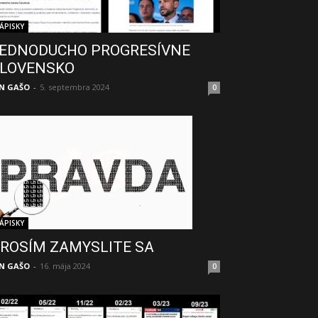
ÁPISKY
EDNODUCHO PROGRESÍVNE
LOVENSKO
N GAŠO
-
5. septembra 2024
0
ÁPISKY
ROSÍM ZAMYSLITE SA
N GAŠO
-
16. mája 2024
0