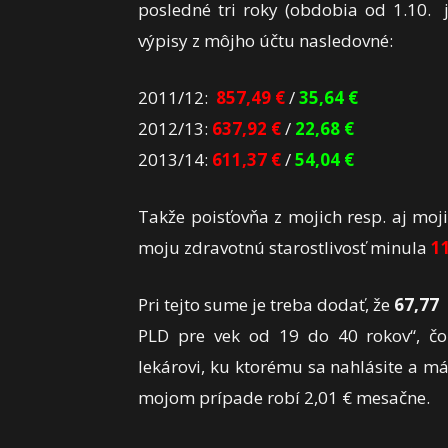
posledné tri roky (obdobia od 1.10. 
výpisy z môjho účtu nasledovné:
2011/12:
857,49 €
/
35,64 €
2012/13:
637,92 €
/
22,68 €
2013/14:
611,37 €
/
54,04 €
Takže poisťovňa z mojich resp. aj mo
moju zdravotnú starostlivosť minula
11
Pri tejto sume je treba dodať, že
67,77
€
PLD pre vek od 19 do 40 rokov“, č
lekárovi, ku ktorému sa nahlásite a má
mojom prípade robí 2,01 € mesačne.