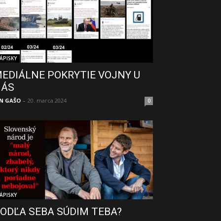
ÁPISKY
EDIÁLNE POKRYTIE VOJNY U
NÁS
N GAŠO
-
20. marca 2024
0
ÁPISKY
ODĽA SEBA SÚDIM TEBA?