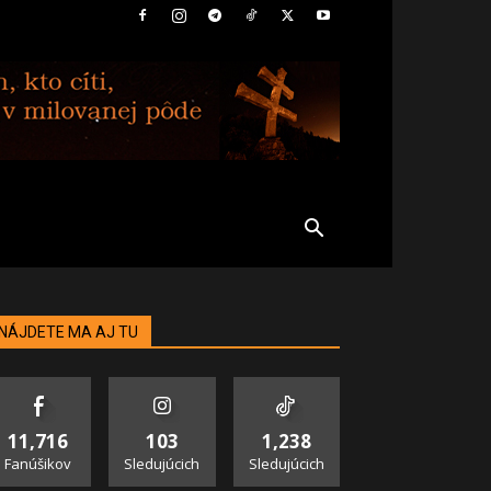
NÁJDETE MA AJ TU
11,716
103
1,238
Fanúšikov
Sledujúcich
Sledujúcich