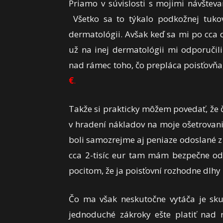
Priamo v súvislosti s mojimi návštev
Všetko sa to týkalo podkožnej tuko
dermatológii. Avšak keď sa mi po cca 
už na inej dermatológii mi odporučili
nad rámec toho, čo prepláca poisťovňa,
€
.
Takže si prakticky môžem povedať, že čo
v hradení nákladov na moje ošetrovanie
boli samozrejme aj peniaze odoslané z 
cca 2-tisíc eur tam mám bezpečne od
pocitom, že ja poisťovní rozhodne dlhy
Čo ma však neskutočne vytáča je skut
jednoduché zákroky ešte platiť nad