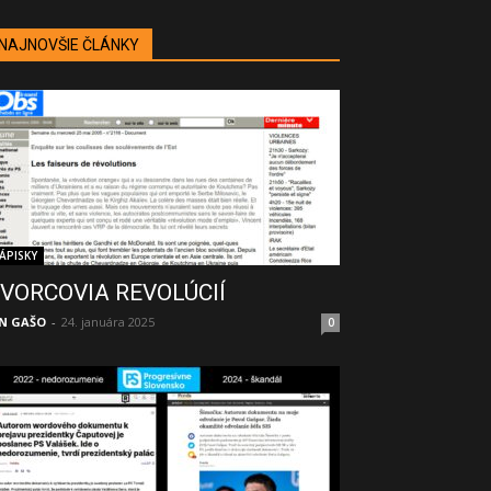
NAJNOVŠIE ČLÁNKY
ÁPISKY
VORCOVIA REVOLÚCIÍ
N GAŠO
-
24. januára 2025
0