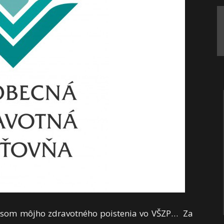
isom môjho zdravotného poistenia vo VŠZP… Za