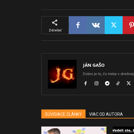
Zdieľať
JÁN GAŠO
Dobro je to, čo treba v dnešnej 
SÚVISIACE ČLÁNKY
VIAC OD AUTORA