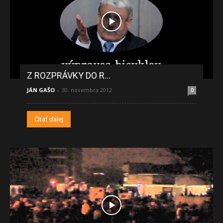
Z ROZPRÁVKY DO R…
JÁN GAŠO
-
30. novembra 2012
0
Čítať ďalej