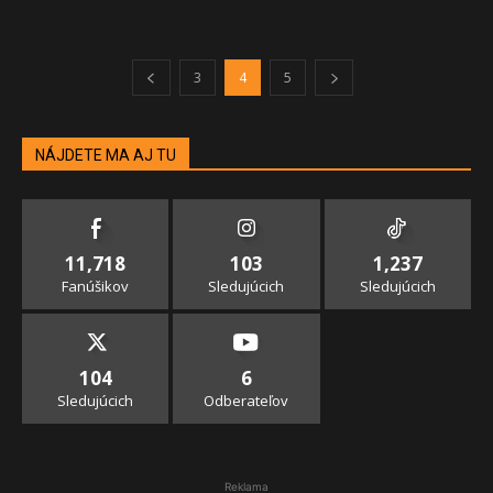
3
4
5
NÁJDETE MA AJ TU
11,718
103
1,237
Fanúšikov
Sledujúcich
Sledujúcich
104
6
Sledujúcich
Odberateľov
Reklama