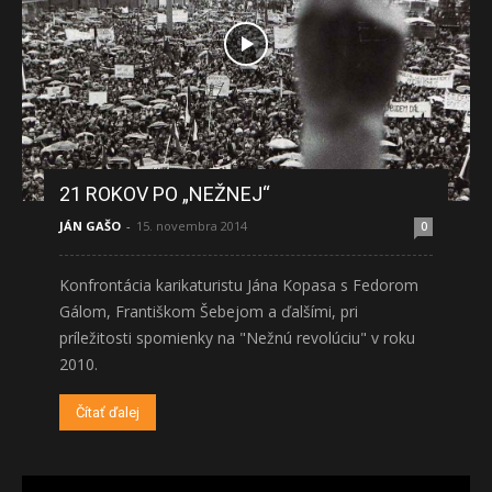
21 ROKOV PO „NEŽNEJ“
JÁN GAŠO
-
15. novembra 2014
0
Konfrontácia karikaturistu Jána Kopasa s Fedorom
Gálom, Františkom Šebejom a ďalšími, pri
príležitosti spomienky na "Nežnú revolúciu" v roku
2010.
Čítať ďalej