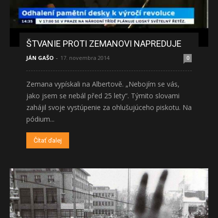
ŠTVANIE PROTI ZEMANOVI NAPREDUJE
JÁN GAŠO
-
17. novembra 2014
0
Zemana vypískali na Albertově. „Nebojím se vás,
jako jsem se nebál před 25 lety“. Týmito slovami
zahájil svoje vystúpenie za ohlušujúceho piskotu. Na
pódium...
Čítať ďalej