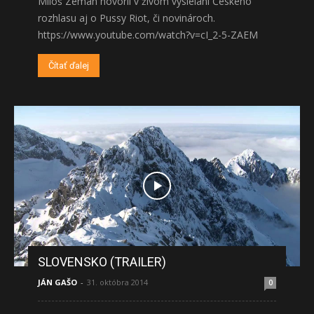
Miloš Zeman hovoril v živom vysielaní Českého
rozhlasu aj o Pussy Riot, či novinároch.
https://www.youtube.com/watch?v=cI_2-5-ZAEM
Čítať ďalej
SLOVENSKO (TRAILER)
JÁN GAŠO
-
31. októbra 2014
0