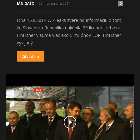
JÁN GAŠO
-
20. novembra 2014
0
Dňa 15.9.2014 Wikileaks zverejnili informáciu o tom,
že Slovenská Republika nakúpila 39 licencií softvéru
FinFisher v sume viac ako 5 miliónov EUR. FinFisher
vyvíjaný...
Čítať ďalej