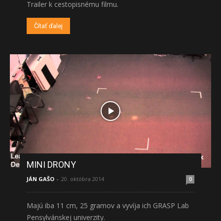
Trailer k cestopisnému filmu.
Čítať ďalej
MINI DRONY
JÁN GAŠO
-
20. októbra 2014
0
Majú iba 11 cm, 25 gramov a vyvíja ich GRASP Lab
Pensylvánskej univerzity.