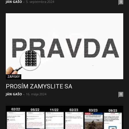
JÁN GAŠO
-
5. septembra 2024
0
ZÁPISKY
PROSÍM ZAMYSLITE SA
JÁN GAŠO
-
16. mája 2024
0