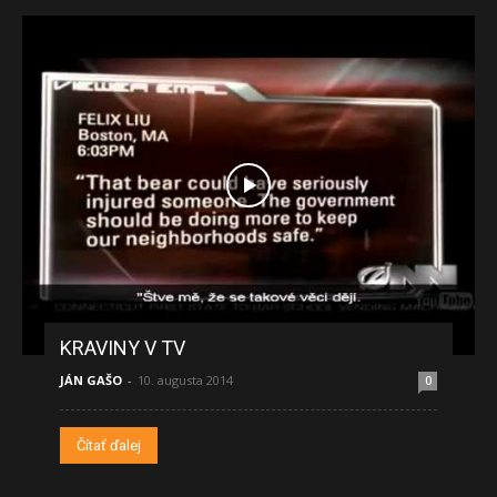
KRAVINY V TV
JÁN GAŠO
-
10. augusta 2014
0
Čítať ďalej