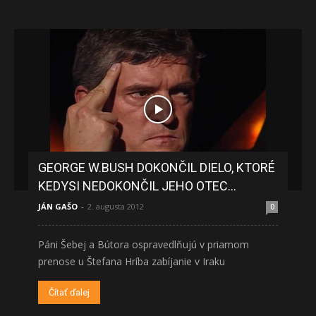
GEORGE W.BUSH DOKONČIL DIELO, KTORÉ
KEDYSI NEDOKONČIL JEHO OTEC…
JÁN GAŠO
-
2. augusta 2012
0
Páni Šebej a Bútora ospravedlňujú v priamom
prenose u Štefana Hríba zabíjanie v Iraku
Čítať ďalej