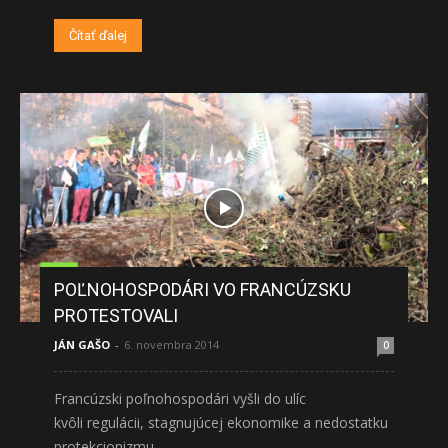
Čítať ďalej
POĽNOHOSPODÁRI VO FRANCÚZSKU
PROTESTOVALI
JÁN GAŠO
-
6. novembra 2014
0
Francúzski poľnohospodári vyšli do ulíc
kvôli regulácii, stagnujúcej ekonomike a nedostatku
protekcionizmu.