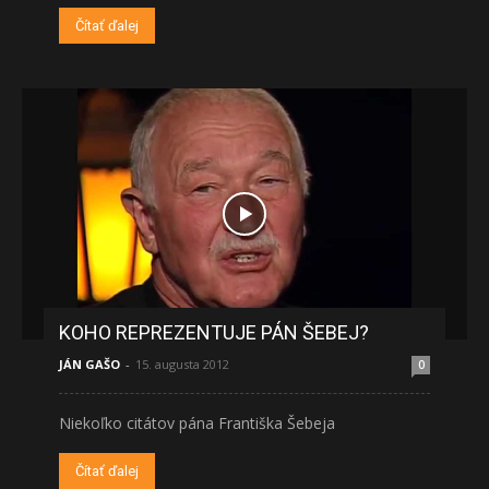
Čítať ďalej
KOHO REPREZENTUJE PÁN ŠEBEJ?
JÁN GAŠO
-
15. augusta 2012
0
Niekoľko citátov pána Františka Šebeja
Čítať ďalej