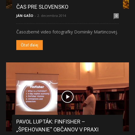
ČAS PRE SLOVENSKO
JÁN GAŠO
-
2. decembra 2014
0
Časozberné video fotografky Dominiky Martincovej.
Čítať ďalej
PAVOL LUPTÁK: FINFISHER –
„ŠPEHOVANIE“ OBČANOV V PRAXI