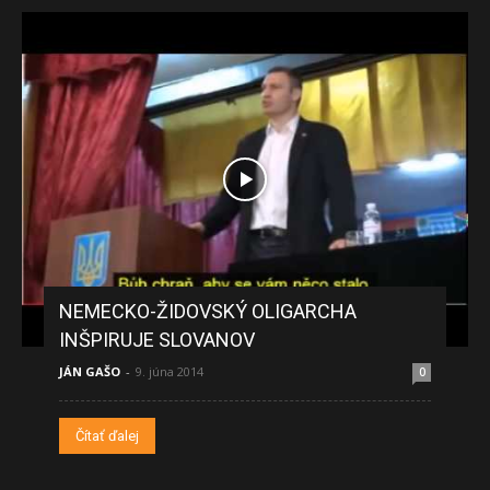
NEMECKO-ŽIDOVSKÝ OLIGARCHA
INŠPIRUJE SLOVANOV
JÁN GAŠO
-
9. júna 2014
0
Čítať ďalej