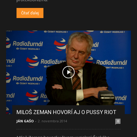
Čítať ďalej
MILOŠ ZEMAN HOVORÍ AJ O PUSSY RIOT
JÁN GAŠO
-
2. novembra 2014
0