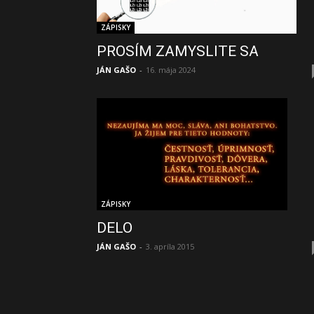
ZÁPISKY
PROSÍM ZAMYSLITE SA
JÁN GAŠO
-
16. mája 2024
ZÁPISKY
DELO
JÁN GAŠO
-
3. apríla 2015