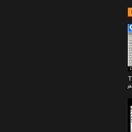
Z
T
JÁ