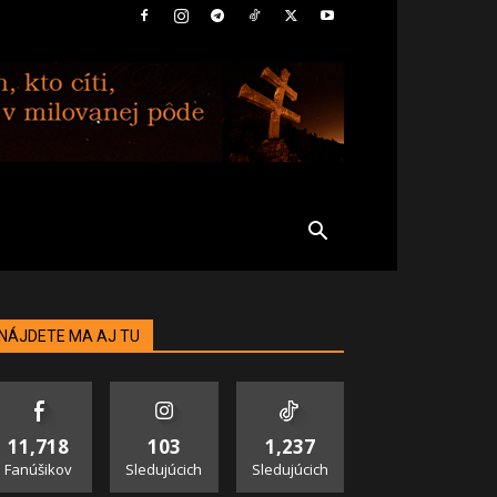
NÁJDETE MA AJ TU
11,718
103
1,237
Fanúšikov
Sledujúcich
Sledujúcich