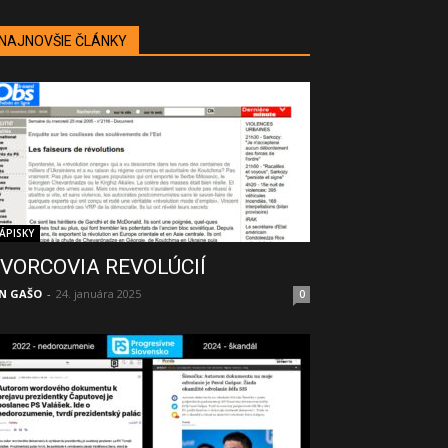
NAJNOVŠIE ČLÁNKY
ÁPISKY
VORCOVIA REVOLÚCIÍ
N GAŠO
-
24. januára 2025
0