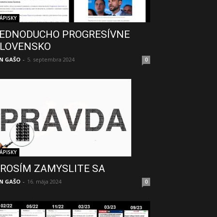
ÁPISKY
EDNODUCHO PROGRESÍVNE
LOVENSKO
N GAŠO
-
5. septembra 2024
0
ÁPISKY
ROSÍM ZAMYSLITE SA
N GAŠO
-
16. mája 2024
0