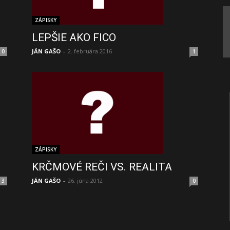
ZÁPISKY
LEPŠIE AKO FICO
JÁN GAŠO
-
2. februára 2016
1
0
ZÁPISKY
KRČMOVÉ REČI VS. REALITA
JÁN GAŠO
-
26. júna 2012
0
3