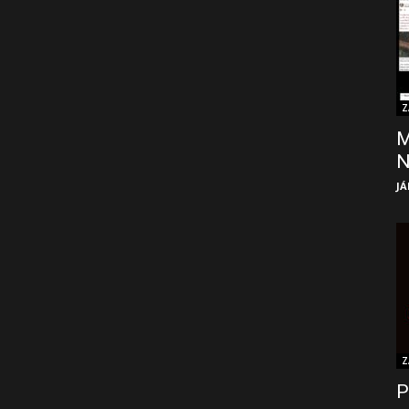
Z
M
JÁ
Z
P