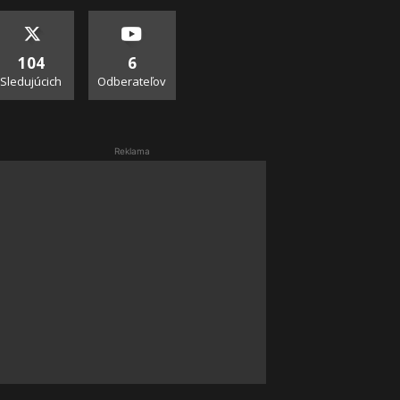
104
6
Sledujúcich
Odberateľov
Reklama