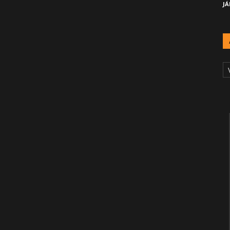
JÁ
A
Č