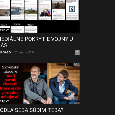
ÁPISKY
EDIÁLNE POKRYTIE VOJNY U
NÁS
N GAŠO
-
20. marca 2024
0
ÁPISKY
ODĽA SEBA SÚDIM TEBA?