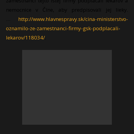
zamestnanci tejto istej firmy podplácali lekárov a
nemocnice v Číne, aby predpisovali jej lieky.
…
http://www.hlavnespravy.sk/
cina-ministerstvo-
oznamilo-ze-z
amestnanci-firmy-gsk-podplacal
i-
lekarov/118034/
.