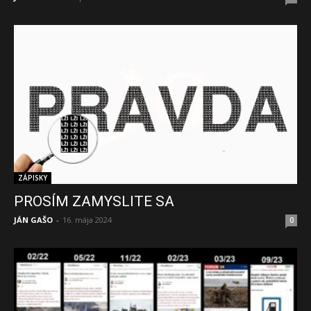
ZÁPISKY
PROSÍM ZAMYSLITE SA
JÁN GAŠO
-
16. mája 2024
0