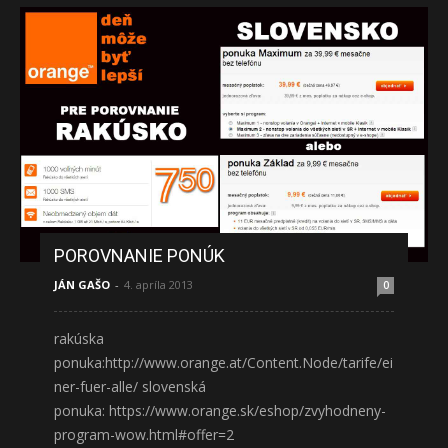
POROVNANIE PONÚK
JÁN GAŠO
-
4. apríla 2013
0
rakúska
ponuka:http://www.orange.at/Content.Node/tarife/ei
ner-fuer-alle/ slovenská
ponuka: https://www.orange.sk/eshop/zvyhodneny-
program-wow.html#offer=2