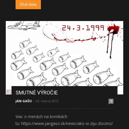
Čítať ďalej
SMUTNÉ VÝROČIE
JÁN GAŠO
-
26. marca 2013
0
Viac o menách na bombách
tu: https://www.jangaso.sk/news/ako-si-ziju-zlocinci/