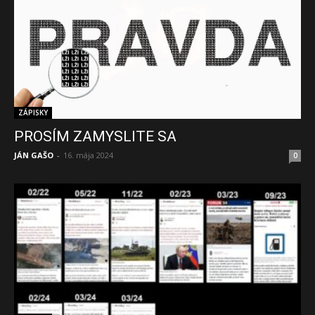
ZÁPISKY
PROSÍM ZAMYSLITE SA
JÁN GAŠO
-
16. mája 2024
0