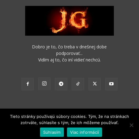
Dobro je to, čo treba v dnešnej dobe
podporovať...
Vidím aj to, čo iní vidieť nechcú.
Tieto stránky používajú súbory cookies. Tým, že na stránkach
zotrváte, súhlasíte s tým, že ich môžeme používať.
2012 - 2022 Obsah stránok je možné s funkčným odkazom na pôvodný
Súhlasím
Viac informácií
zdroj ďalej nekomerčne šíriť.