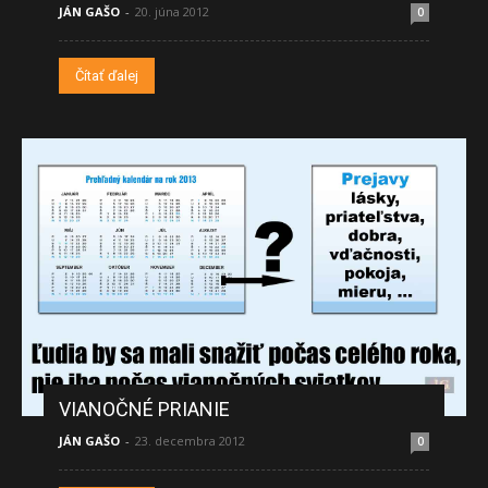
JÁN GAŠO
-
20. júna 2012
0
Čítať ďalej
VIANOČNÉ PRIANIE
JÁN GAŠO
-
23. decembra 2012
0