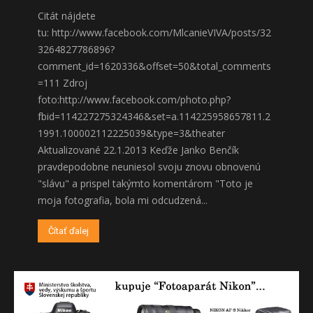
Citát nájdete
tu: http://www.facebook.com/MlcanieVIVA/posts/32
3264827786896?
comment_id=1620336&offset=50&total_comments
=111 Zdroj
foto:http://www.facebook.com/photo.php?
fbid=114227275324346&set=a.114225958657811.2
1991.100002112225039&type=3&theater
Aktualizované 22.1.2013 Keďže Janko Benčík
pravdepodobne neuniesol svoju znovu obnovenú
"slávu" a prispel takýmto komentárom "Toto je
moja fotografia, bola mi odcudzená...
Čítať ďalej