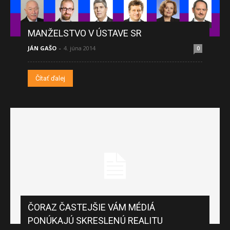
MANŽELSTVO V ÚSTAVE SR
JÁN GAŠO
-
4. júna 2014
0
Čítať ďalej
ČORAZ ČASTEJŠIE VÁM MÉDIÁ
PONÚKAJÚ SKRESLENÚ REALITU