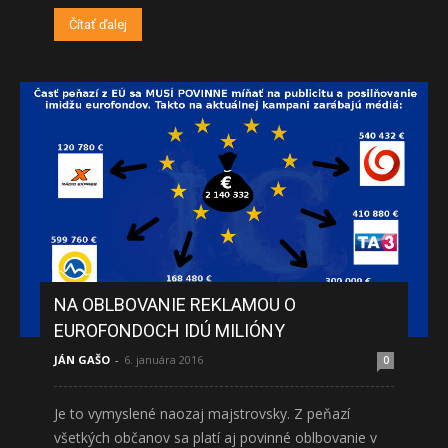
Čítať ďalej
NA OBLBOVANIE REKLAMOU O
EUROFONDOCH IDÚ MILIÓNY
JÁN GAŠO
-
6. januára 2016
0
Je to vymyslené naozaj majstrovsky. Z peňazí
všetkých občanov sa platí aj povinné oblbovanie v