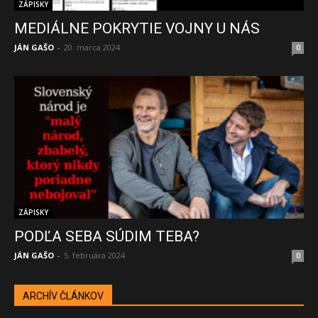
ZÁPISKY
MEDIÁLNE POKRYTIE VOJNY U NÁS
JÁN GAŠO
-
20. marca 2024
0
ZÁPISKY
PODĽA SEBA SÚDIM TEBA?
JÁN GAŠO
-
5. februára 2024
0
ARCHÍV ČLÁNKOV