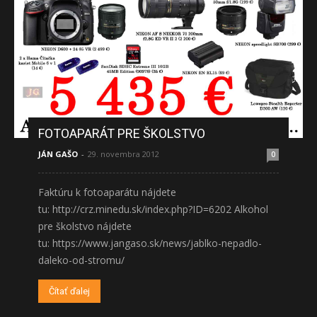
FOTOAPARÁT PRE ŠKOLSTVO
JÁN GAŠO
-
29. novembra 2012
0
Faktúru k fotoaparátu nájdete
tu: http://crz.minedu.sk/index.php?ID=6202 Alkohol
pre školstvo nájdete
tu: https://www.jangaso.sk/news/jablko-nepadlo-
daleko-od-stromu/
Čítať ďalej