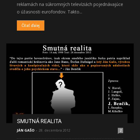
reklamách na súkromných televíziách pojednávajúce
o úžasnosti eurofondov. Takto...
Čítať ďalej
SMUTNÁ REALITA
JÁN GAŠO
-
28. decembra 2012
2