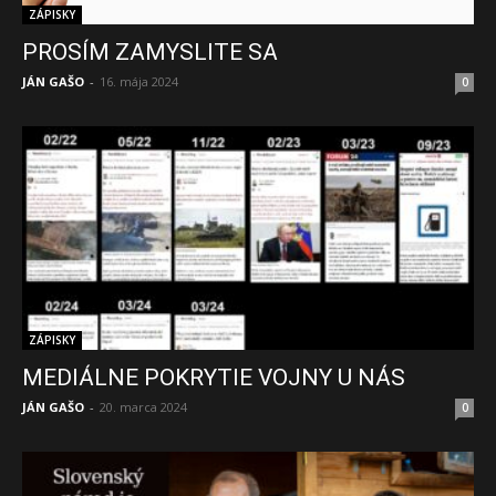
ZÁPISKY
PROSÍM ZAMYSLITE SA
JÁN GAŠO
-
16. mája 2024
0
ZÁPISKY
MEDIÁLNE POKRYTIE VOJNY U NÁS
JÁN GAŠO
-
20. marca 2024
0