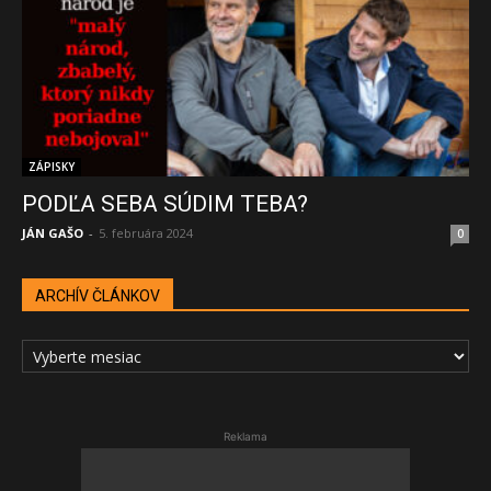
ZÁPISKY
PODĽA SEBA SÚDIM TEBA?
JÁN GAŠO
-
5. februára 2024
0
ARCHÍV ČLÁNKOV
ARCHÍV
ČLÁNKOV
Reklama