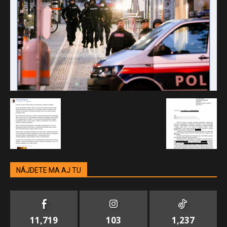
NÁJDETE MA AJ TU
11,719
103
1,237