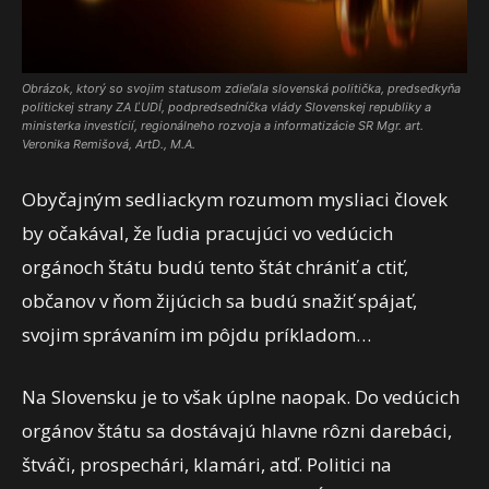
Obrázok, ktorý so svojim statusom zdieľala slovenská politička, predsedkyňa
politickej strany ZA ĽUDÍ, podpredsedníčka vlády Slovenskej republiky a
ministerka investícií, regionálneho rozvoja a informatizácie SR Mgr. art.
Veronika Remišová, ArtD., M.A.
Obyčajným sedliackym rozumom mysliaci človek
by očakával, že ľudia pracujúci vo vedúcich
orgánoch štátu budú tento štát chrániť a ctiť,
občanov v ňom žijúcich sa budú snažiť spájať,
svojim správaním im pôjdu príkladom…
Na Slovensku je to však úplne naopak. Do vedúcich
orgánov štátu sa dostávajú hlavne rôzni darebáci,
štváči, prospechári, klamári, atď. Politici na