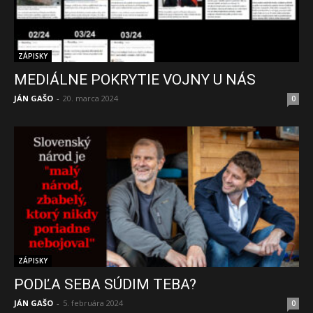
ZÁPISKY
MEDIÁLNE POKRYTIE VOJNY U NÁS
JÁN GAŠO
-
20. marca 2024
0
ZÁPISKY
PODĽA SEBA SÚDIM TEBA?
JÁN GAŠO
-
5. februára 2024
0