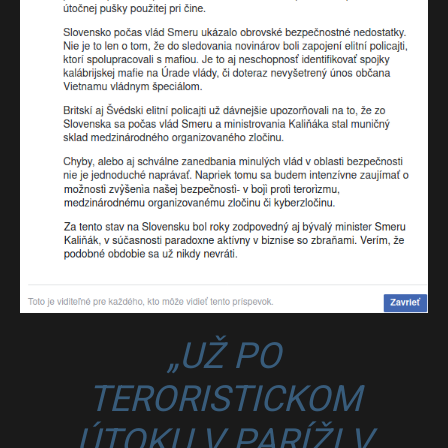
„UŽ PO
TERORISTICKOM
ÚTOKU V PARÍŽI V