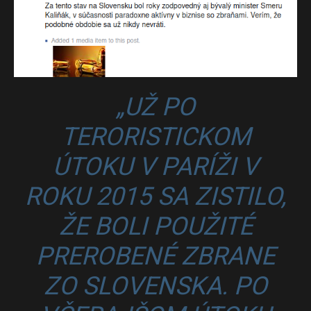
„UŽ PO
TERORISTICKOM
ÚTOKU V PARÍŽI V
ROKU 2015 SA ZISTILO,
ŽE BOLI POUŽITÉ
PREROBENÉ ZBRANE
ZO SLOVENSKA. PO