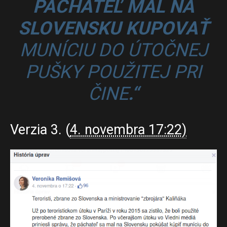
PÁCHATEĽ MAL NA
SLOVENSKU KUPOVAŤ
MUNÍCIU DO ÚTOČNEJ
PUŠKY POUŽITEJ PRI
ČINE
.“
Verzia 3. (
4. novembra 17:22)