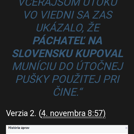
VČERAJŠOM ÚTOKU
VO VIEDNI SA ZAS
UKÁZALO, ŽE
PÁCHATEĽ NA
SLOVENSKU KUPOVAL
MUNÍCIU DO ÚTOČNEJ
PUŠKY POUŽITEJ PRI
ČINE.“
Verzia 2. (
4. novembra 8:57)