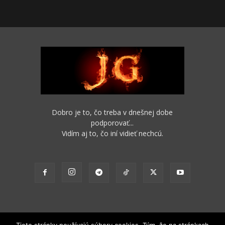
Dobro je to, čo treba v dnešnej dobe
podporovať...
Vidím aj to, čo iní vidieť nechcú.