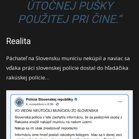
ÚTOČNEJ PUŠKY
POUŽITEJ PRI ČINE.“
Realita
Páchateľ na Slovensku muníciu nekúpil a naviac sa
vďaka práci slovenskej polície dostal do hľadáčika
rakúskej polície…