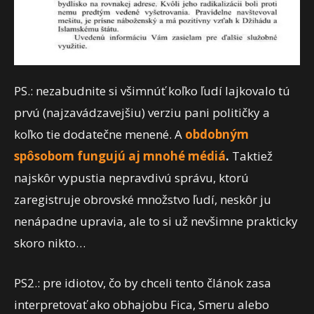
PS.: nezabudnite si všimnúť koľko ľudí lajkovalo tú
prvú (najzavádzavejšiu) verziu pani političky a
koľko tie dodatečne menené. A
obdobným
spôsobom fungujú aj mnohé médiá
.
Taktiež
najskôr vypustia nepravdivú správu, ktorú
zaregistruje obrovské množstvo ľudí, neskôr ju
nenápadne upravia, ale to si už nevšimne prakticky
skoro nikto…
PS2.: pre idiotov, čo by chceli tento článok zasa
interpretovať ako obhajobu Fica, Smeru alebo