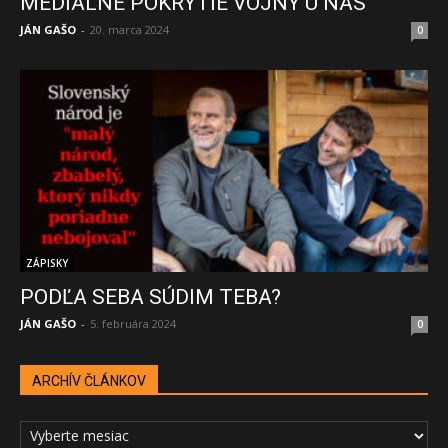
MEDIÁLNE POKRYTIE VOJNY U NÁS
JÁN GAŠO
-
20. marca 2024
0
ZÁPISKY
PODĽA SEBA SÚDIM TEBA?
JÁN GAŠO
-
5. februára 2024
0
ARCHÍV ČLÁNKOV
ARCHÍV
ČLÁNKOV