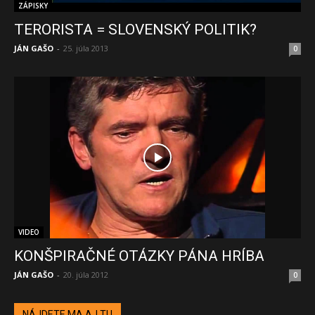
ZÁPISKY
TERORISTA = SLOVENSKÝ POLITIK?
JÁN GAŠO
-
25. júla 2013
0
VIDEO
KONŠPIRAČNÉ OTÁZKY PÁNA HRÍBA
JÁN GAŠO
-
20. júla 2012
0
NÁJDETE MA AJ TU