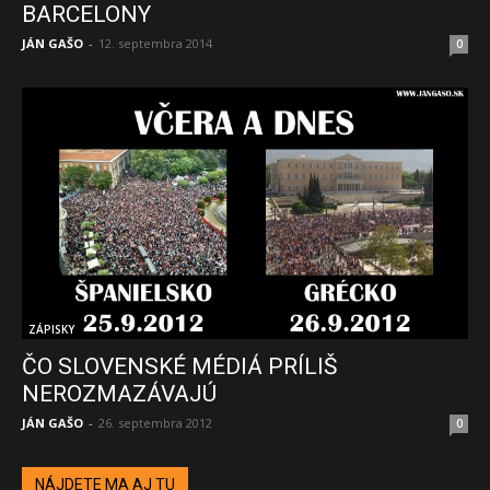
BARCELONY
JÁN GAŠO
-
12. septembra 2014
0
ZÁPISKY
ČO SLOVENSKÉ MÉDIÁ PRÍLIŠ
NEROZMAZÁVAJÚ
JÁN GAŠO
-
26. septembra 2012
0
NÁJDETE MA AJ TU