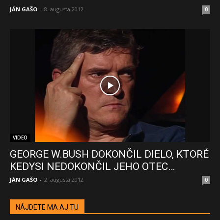
JÁN GAŠO
-
8. augusta 2012
0
VIDEO
GEORGE W.BUSH DOKONČIL DIELO, KTORÉ
KEDYSI NEDOKONČIL JEHO OTEC…
JÁN GAŠO
-
2. augusta 2012
0
NÁJDETE MA AJ TU