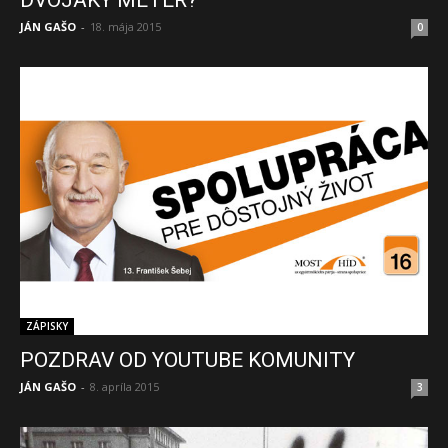
JÁN GAŠO
-
18. mája 2015
0
ZÁPISKY
POZDRAV OD YOUTUBE KOMUNITY
JÁN GAŠO
-
8. apríla 2015
3