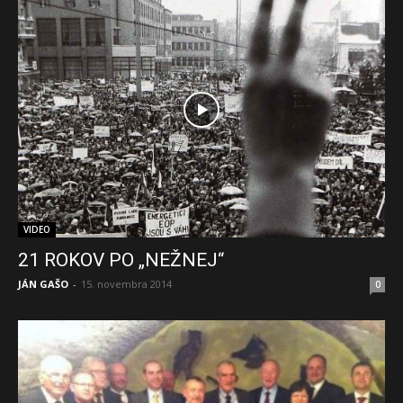
VIDEO
21 ROKOV PO „NEŽNEJ“
JÁN GAŠO
-
15. novembra 2014
0