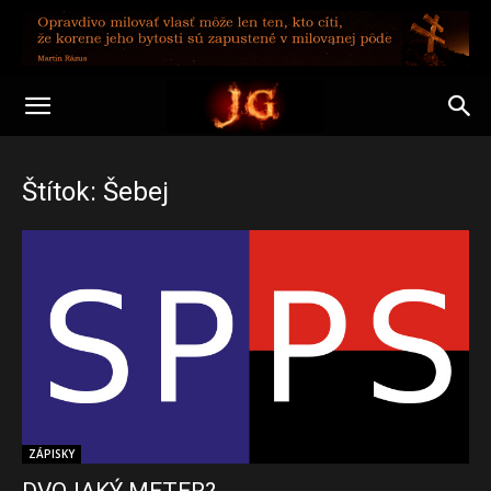
Štítok: Šebej
ZÁPISKY
DVOJAKÝ METER?