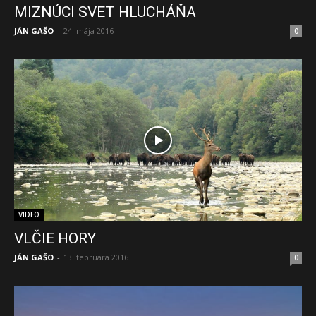
MIZNÚCI SVET HLUCHÁŇA
JÁN GAŠO
-
24. mája 2016
0
VIDEO
VLČIE HORY
JÁN GAŠO
-
13. februára 2016
0