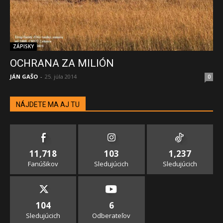
ZÁPISKY
OCHRANA ZA MILIÓN
JÁN GAŠO
-
25. júla 2014
0
NÁJDETE MA AJ TU
11,718
103
1,237
Fanúšikov
Sledujúcich
Sledujúcich
104
6
Sledujúcich
Odberateľov