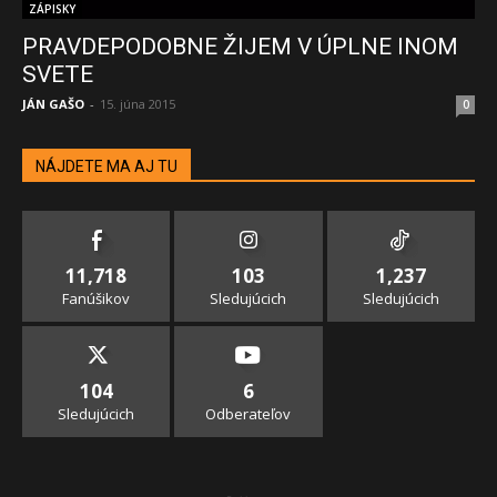
ZÁPISKY
PRAVDEPODOBNE ŽIJEM V ÚPLNE INOM
SVETE
JÁN GAŠO
-
15. júna 2015
0
NÁJDETE MA AJ TU
11,718
103
1,237
Fanúšikov
Sledujúcich
Sledujúcich
104
6
Sledujúcich
Odberateľov