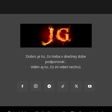
Dobro je to, čo treba v dnešnej dobe
podporovať...
Vidím aj to, čo iní vidieť nechcú.