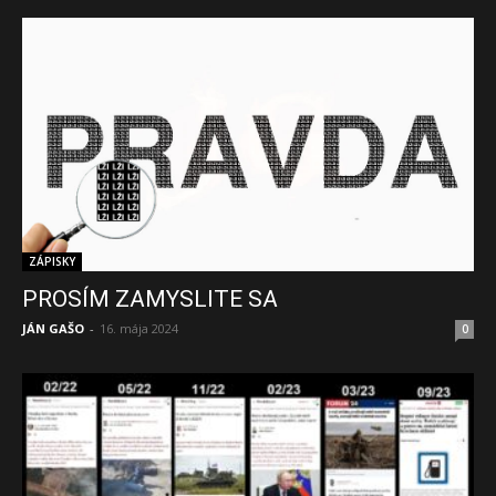
ZÁPISKY
PROSÍM ZAMYSLITE SA
JÁN GAŠO
-
16. mája 2024
0