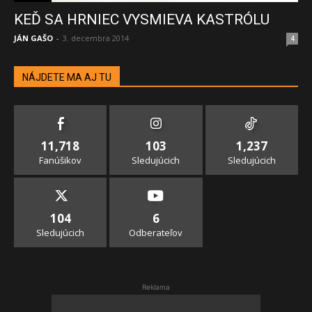
KEĎ SA HRNIEC VYSMIEVA KASTRÓLU
JÁN GAŠO
-
3. decembra 2014
4
NÁJDETE MA AJ TU
11,718
103
1,237
Fanúšikov
Sledujúcich
Sledujúcich
104
6
Sledujúcich
Odberateľov
Reklama