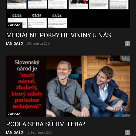
ZÁPISKY
MEDIÁLNE POKRYTIE VOJNY U NÁS
JÁN GAŠO
-
20. marca 2024
0
ZÁPISKY
PODĽA SEBA SÚDIM TEBA?
JÁN GAŠO
-
5. februára 2024
0