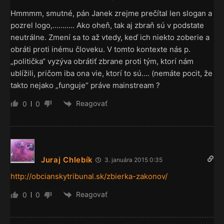
Hmmmm, smutné, pán Janek zrejme prečítal len slogan a
pozrel logo,……….. Ako oheň, tak aj zbraň sú v podstate
neutrálne. Zmení sa to až vtedy, keď ich niekto zoberie a
obráti proti inému človeku. V tomto kontexte nás p.
„politička“ vyzýva obrátiť zbrane proti tým, ktorí nám
ublížili, pričom iba ona vie, ktorí to sú…. (nemáte pocit, že
takto nejako „funguje“ práve mainstream ?
Reagovať
0
0
Juraj Chlebík
3. januára 2015 0:35
http://obcianskytribunal.sk/zbierka-zakonov/
Reagovať
0
0