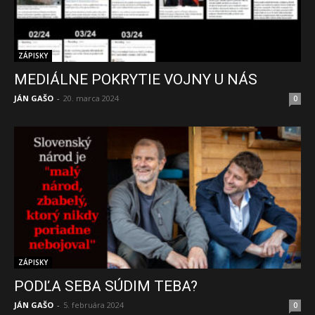
ZÁPISKY
MEDIÁLNE POKRYTIE VOJNY U NÁS
JÁN GAŠO
-
20. marca 2024
0
ZÁPISKY
PODĽA SEBA SÚDIM TEBA?
JÁN GAŠO
-
5. februára 2024
0