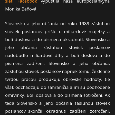
sieti Facebook
vypustila naša europoslankyňa
Monika Beňová.
Slovensko a jeho občania od roku 1989 zásluhou
stoviek poslancov prišlo o miliardové majetky a
boli doslova a do písmena okradnutí. Slovensko a
jeho občania zásluhou stoviek poslancov
nadobudlo miliardové dlhy a boli doslova a do
písmena zadĺžení. Slovensko a jeho občania,
zásluhou stoviek poslancov napriek tomu, že denne
tvrdou prácou produkujú obrovské hodnoty, tie
však odchádzajú do zahraničia a im sú podhodené
omrvinky. Boli doslova a do písmena zotročení. Ak
teda Slovensko a jeho občania zásluhou stoviek
poslancov skončili okradnutí, zadĺžení, zotročení,