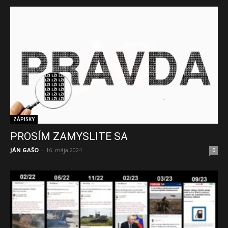
ZÁPISKY
PROSÍM ZAMYSLITE SA
JÁN GAŠO
-
16. mája 2024
0