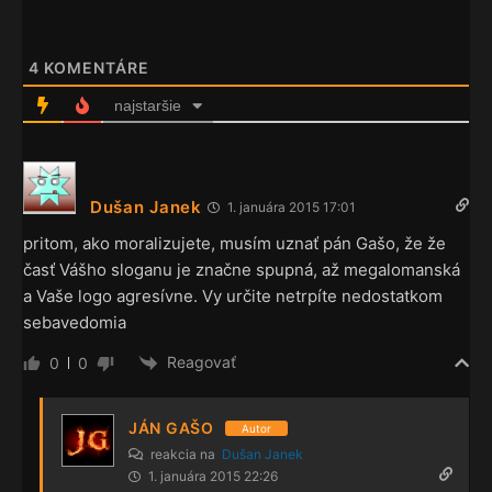
4
KOMENTÁRE
najstaršie
Dušan Janek
1. januára 2015 17:01
pritom, ako moralizujete, musím uznať pán Gašo, že že
časť Vášho sloganu je značne spupná, až megalomanská
a Vaše logo agresívne. Vy určite netrpíte nedostatkom
sebavedomia
Reagovať
0
0
JÁN GAŠO
Autor
reakcia na
Dušan Janek
1. januára 2015 22:26