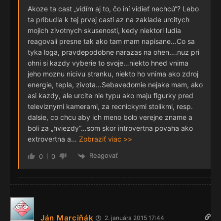
Akoze ta cast „vidím aj to, čo iní vidieť nechcú“? Lebo
ta pribudla k tej prvej casti az na zaklade urcitych
mojich zivotnych skusenosti, kedy niektori ludia
reagovali presne tak ako tam mam napisane…Co sa
tyka loga, pravdepodobne narazas na ohen….nuz pri
ohni si kazdy vyberie to svoje…niekto hned vnima
jeho moznu nicivu stranku, niekto ho vnima ako zdroj
energie, tepla, zivota…Sebavedomie nejake mam, ako
asi kazdy, ale urcite nie typu ako maju figurky pred
televiznymi kamerami, za recnickymi stolikmi, resp.
dalsie, co chcu aby ich meno bolo verejne zname a
boli za „hviezdy“…som skor introvertna povaha ako
extrovertna a
…
Zobraziť viac >>
Reagovať
0
0
Ján Marciňák
2. januára 2015 17:44