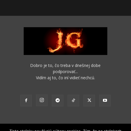
Dobro je to, čo treba v dnešnej dobe
podporovať...
Vidím aj to, čo iní vidieť nechcú.