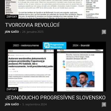
ZÁPISKY
TVORCOVIA REVOLÚCIÍ
JÁN GAŠO
-
24. januára 2025
0
ZÁPISKY
JEDNODUCHO PROGRESÍVNE SLOVENSKO
JÁN GAŠO
-
5. septembra 2024
0