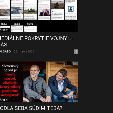
ÁPISKY
EDIÁLNE POKRYTIE VOJNY U
NÁS
N GAŠO
-
20. marca 2024
0
ÁPISKY
ODĽA SEBA SÚDIM TEBA?