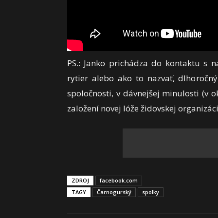
PS.: Janko prichádza do kontaktu s n
rytier alebo ako to nazvať, dlhoročn
spoločnosti, v dávnejšej minulosti (v 
založení novej lóže židovskej organizác
ZDROJ
facebook.com
TAGY
Čarnogurský
spolky