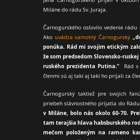
Miláne do rádu Sv. Juraja.
Čarnogurského oslovilo vedenie rádu 
Ako
uvádza samotný Čarnogurský
„do
ponúka. Rád mi svojim etickým zalo
že som predsedom Slovensko-ruskej 
ruského prezidenta Putina.“
Rád s 
členmi sú aj takí aj takí ho prijali za čle
Čarnogurský taktiež pre svojich fanú
priebeh slávnostného prijatia do Rádu
v Miláne, bolo nás okolo 60-70. Pr
tam terajšia hlava habsburského rodu
mečom položeným na rameno kan