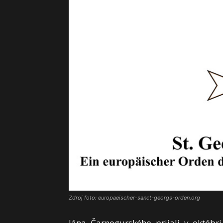
Zdroj foto: europaeischer-sanct-georgs-orden.org
Jána Čarnogurského prijali v októbr