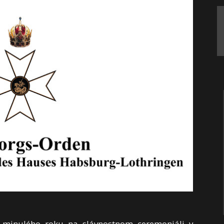
i minulého roku na slávnostnom ceremoniáli v