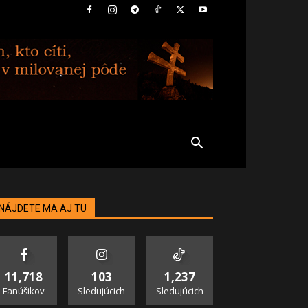
NÁJDETE MA AJ TU
11,718
103
1,237
Fanúšikov
Sledujúcich
Sledujúcich