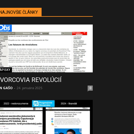
NAJNOVŠIE ČLÁNKY
ÁPISKY
VORCOVIA REVOLÚCIÍ
N GAŠO
-
24. januára 2025
0