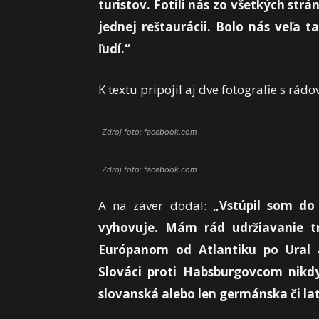
turistov. Fotili nás zo všetkých strá
jednej reštaurácii. Bolo nás veľa t
ľudí.“
K textu pripojil aj dve fotografie s rá
Zdroj foto: facebook.com
Zdroj foto: facebook.com
A na záver dodal:
„Vstúpil som do 
vyhovuje. Mám rád udržiavanie tr
Európanom od Atlantiku po Ural a
Slováci proti Habsburgovcom nikdy
slovanská alebo len germánska či la