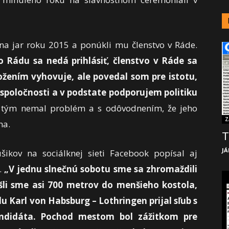
na jar roku 2015 a ponúkli mu členstvo v Ráde.
 Rádu sa nedá prihlásiť, členstvo v Ráde sa
žením vyhovuje, ale povedal som pre istotu,
spoločnosti a v podstate podporujem politiku
tým nemal problém a s odôvodnením, že jeho
Z
na.
T
JÁ
šikov na sociálknej sieti Facebook popísal aj
.
„V jednu slnečnú sobotu sme sa zhromaždili
ešli sme asi 700 metrov do menšieho kostola,
 Karl von Habsburg – Lothringen prijal sľub s
didáta. Pochod mestom bol zážitkom pre