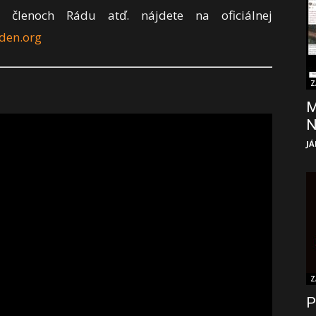
ch členoch Rádu atď. nájdete na oficiálnej
den.org
Z
M
JÁ
Z
P