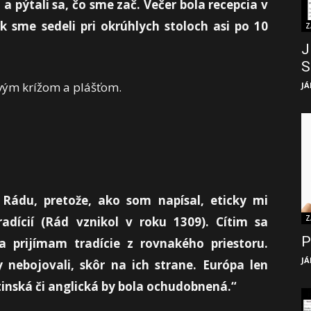
n a pýtali sa, čo sme zač. Večer bola recepcia v
ak sme sedeli pri okrúhlych stoloch asi po 10
Z
J
S
dovým krížom a plášťom.
JÁ
Rádu, pretože, ako som napísal, eticky mi
Z
adícií (Rád vznikol v roku 1309). Cítim sa
P
 prijímam tradície z rovnakého priestoru.
JÁ
 nebojovali, skôr na ich strane. Európa len
tinská či anglická by bola ochudobnená.“