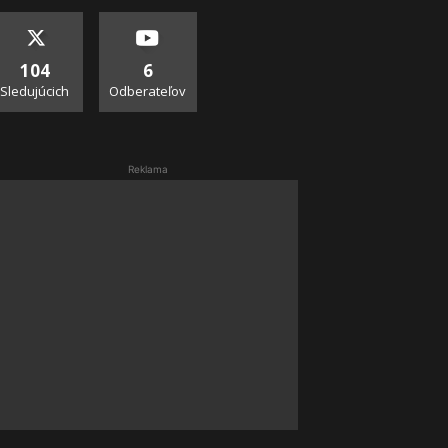
104
6
Sledujúcich
Odberateľov
Reklama