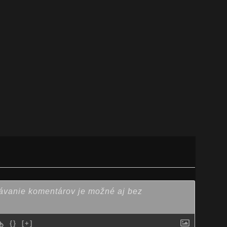
{}
[+]