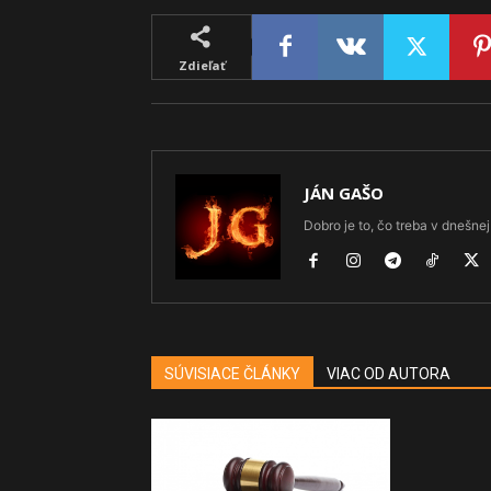
Zdieľať
JÁN GAŠO
Dobro je to, čo treba v dnešnej 
SÚVISIACE ČLÁNKY
VIAC OD AUTORA