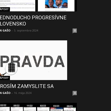
ÁPISKY
EDNODUCHO PROGRESÍVNE
LOVENSKO
N GAŠO
-
5. septembra 2024
0
ÁPISKY
ROSÍM ZAMYSLITE SA
N GAŠO
-
16. mája 2024
0