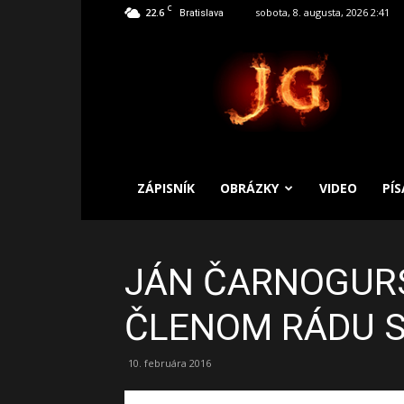
C
22.6
sobota, 8. augusta, 2026 2:41
Bratislava
SLOBODNÝ
ZÁPISNÍK
ZÁPISNÍK
OBRÁZKY
VIDEO
PÍ
JÁN ČARNOGURS
ČLENOM RÁDU S
10. februára 2016