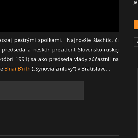
JÁ
A
aozaj pestrými spolkami. Najnovšie šľachtic, či
Č
ý predseda a neskôr prezident Slovensko-ruskej
októbri 1991) sa ako predseda vlády zúčastnil na
ie
B’nai B’rith
(„Synovia zmluvy“) v Bratislave…