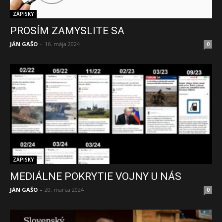
ZÁPISKY
PROSÍM ZAMYSLITE SA
JÁN GAŠO
-
16. mája 2024
0
ZÁPISKY
MEDIÁLNE POKRYTIE VOJNY U NÁS
JÁN GAŠO
-
20. marca 2024
0