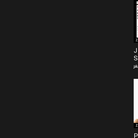
Z
J
S
JÁ
Z
P