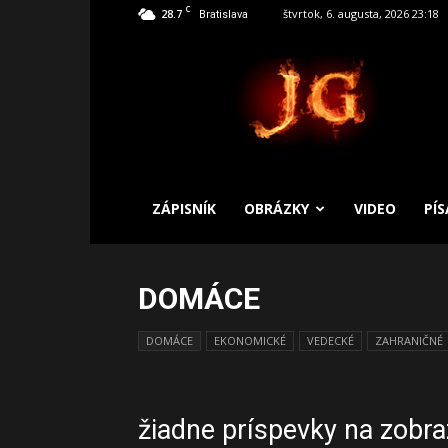
C
28.7
štvrtok, 6. augusta, 2026 23:18
Bratislava
SLOBODNÝ
ZÁPISNÍK
ZÁPISNÍK
OBRÁZKY
VIDEO
PÍ
DOMÁCE
DOMÁCE
EKONOMICKÉ
VEDECKÉ
ZAHRANIČNÉ
žiadne príspevky na zobra