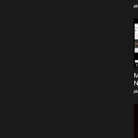
JÁ
Z
M
JÁ