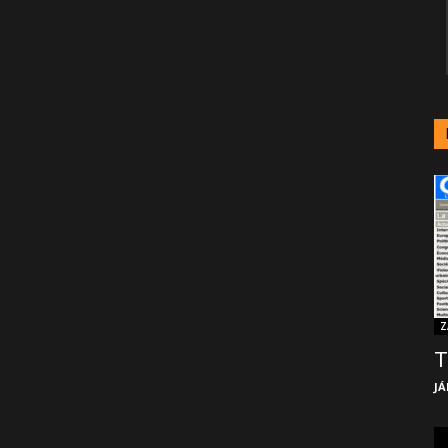
Z
T
JÁ