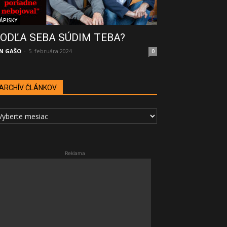
ÁPISKY
ODĽA SEBA SÚDIM TEBA?
N GAŠO
-
5. februára 2024
0
ARCHÍV ČLÁNKOV
RCHÍV
LÁNKOV
Reklama