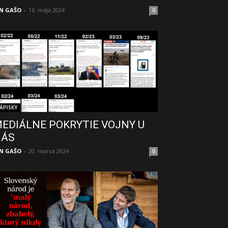
N GAŠO
-
16. mája 2024
0
ÁPISKY
EDIÁLNE POKRYTIE VOJNY U
NÁS
N GAŠO
-
20. marca 2024
0