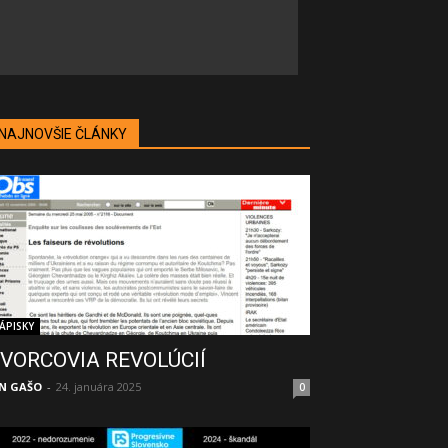
NAJNOVŠIE ČLÁNKY
ÁPISKY
VORCOVIA REVOLÚCIÍ
N GAŠO
-
24. januára 2025
0