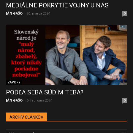
MEDIÁLNE POKRYTIE VOJNY U NÁS
JÁN GAŠO
-
20. marca 2024
0
ZÁPISKY
PODĽA SEBA SÚDIM TEBA?
JÁN GAŠO
-
5. februára 2024
0
ARCHÍV ČLÁNKOV
ARCHÍV