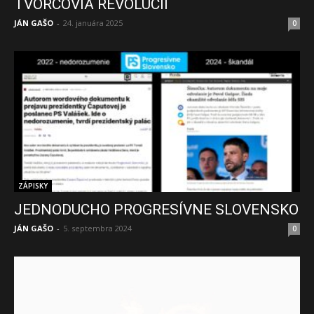
TVORCOVIA REVOLÚCIÍ
JÁN GAŠO
-
24. januára 2025
0
ZÁPISKY
JEDNODUCHO PROGRESÍVNE SLOVENSKO
JÁN GAŠO
-
5. septembra 2024
0