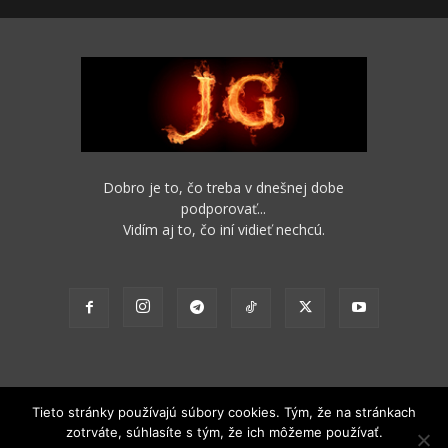
Dobro je to, čo treba v dnešnej dobe
podporovať...
Vidím aj to, čo iní vidieť nechcú.
Tieto stránky používajú súbory cookies. Tým, že na stránkach
zotrváte, súhlasíte s tým, že ich môžeme používať.