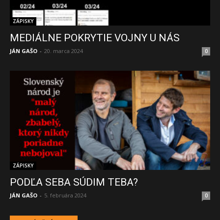
ZÁPISKY
MEDIÁLNE POKRYTIE VOJNY U NÁS
JÁN GAŠO
-
20. marca 2024
0
ZÁPISKY
PODĽA SEBA SÚDIM TEBA?
JÁN GAŠO
-
5. februára 2024
0