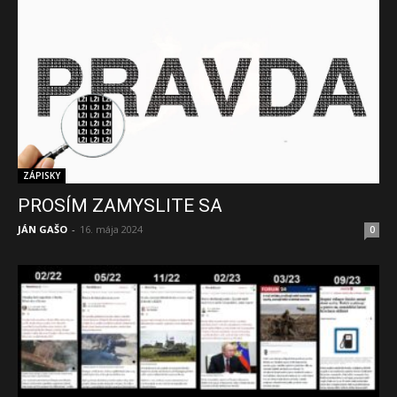
ZÁPISKY
PROSÍM ZAMYSLITE SA
JÁN GAŠO
-
16. mája 2024
0