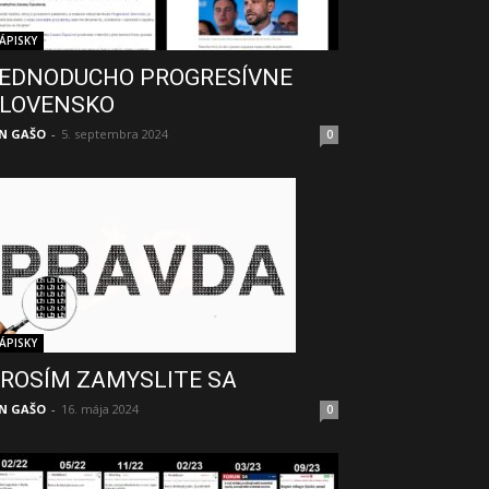
ÁPISKY
EDNODUCHO PROGRESÍVNE
LOVENSKO
N GAŠO
-
5. septembra 2024
0
ÁPISKY
ROSÍM ZAMYSLITE SA
N GAŠO
-
16. mája 2024
0