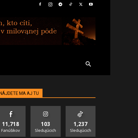
NÁJDETE MA AJ TU
11,718
103
1,237
Fanúšikov
Sledujúcich
Sledujúcich