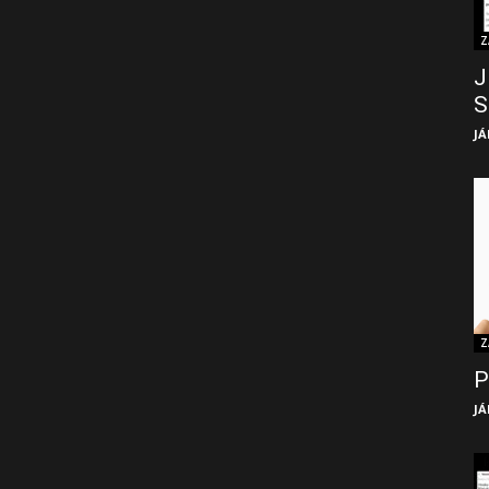
Z
J
S
JÁ
Z
P
JÁ