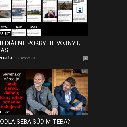
ÁPISKY
EDIÁLNE POKRYTIE VOJNY U
NÁS
N GAŠO
-
20. marca 2024
0
ÁPISKY
ODĽA SEBA SÚDIM TEBA?