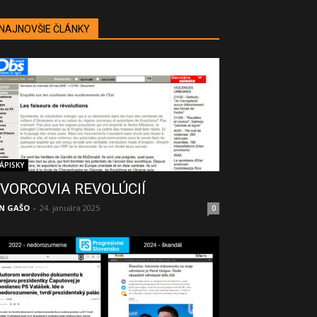
NAJNOVŠIE ČLÁNKY
ÁPISKY
VORCOVIA REVOLÚCIÍ
N GAŠO
-
24. januára 2025
0