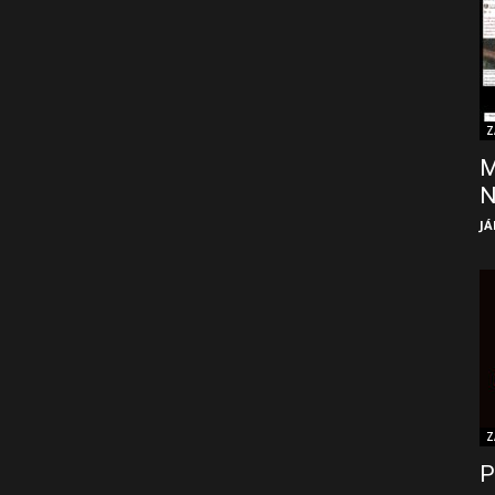
Z
M
JÁ
Z
P