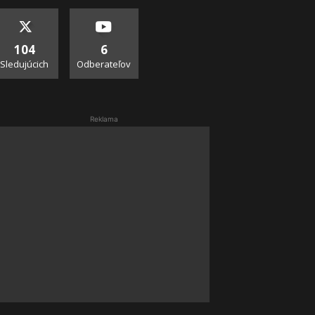
104
6
Sledujúcich
Odberateľov
Reklama