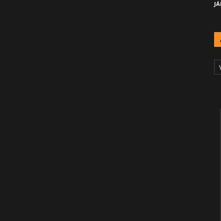
JÁ
A
Č