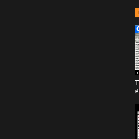
Z
T
JÁ