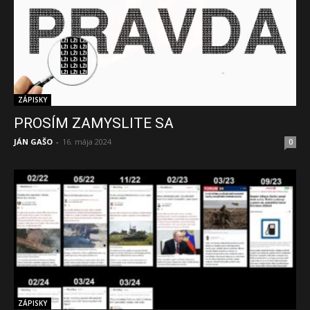
ZÁPISKY
PROSÍM ZAMYSLITE SA
JÁN GAŠO
-
16. mája 2024
0
ZÁPISKY