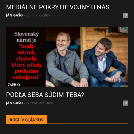
MEDIÁLNE POKRYTIE VOJNY U NÁS
JÁN GAŠO
-
20. marca 2024
0
ZÁPISKY
PODĽA SEBA SÚDIM TEBA?
JÁN GAŠO
-
5. februára 2024
0
ARCHÍV ČLÁNKOV
ARCHÍV