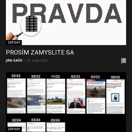
ZÁPISKY
PROSÍM ZAMYSLITE SA
JÁN GAŠO
-
16. mája 2024
0
ZÁPISKY