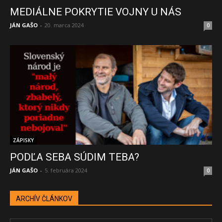
MEDIÁLNE POKRYTIE VOJNY U NÁS
JÁN GAŠO
-
20. marca 2024
0
ZÁPISKY
PODĽA SEBA SÚDIM TEBA?
JÁN GAŠO
-
5. februára 2024
0
ARCHÍV ČLÁNKOV
ARCHÍV