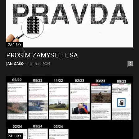
ZÁPISKY
PROSÍM ZAMYSLITE SA
JÁN GAŠO
-
16. mája 2024
0
ZÁPISKY