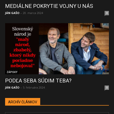
MEDIÁLNE POKRYTIE VOJNY U NÁS
JÁN GAŠO
-
20. marca 2024
0
ZÁPISKY
PODĽA SEBA SÚDIM TEBA?
JÁN GAŠO
-
5. februára 2024
0
ARCHÍV ČLÁNKOV
ARCHÍV