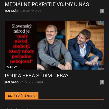
MEDIÁLNE POKRYTIE VOJNY U NÁS
JÁN GAŠO
-
20. marca 2024
0
ZÁPISKY
PODĽA SEBA SÚDIM TEBA?
JÁN GAŠO
-
5. februára 2024
0
ARCHÍV ČLÁNKOV
ARCHÍV