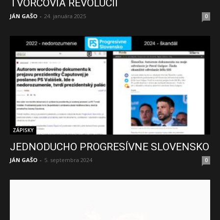
TVORCOVIA REVOLÚCIÍ
JÁN GAŠO
-
24. januára 2025
0
ZÁPISKY
JEDNODUCHO PROGRESÍVNE SLOVENSKO
JÁN GAŠO
-
5. septembra 2024
0