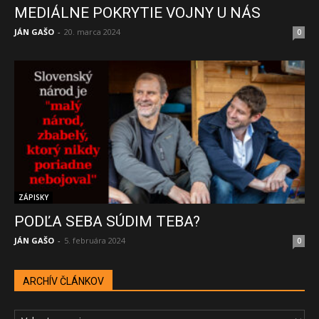
MEDIÁLNE POKRYTIE VOJNY U NÁS
JÁN GAŠO
-
20. marca 2024
0
ZÁPISKY
PODĽA SEBA SÚDIM TEBA?
JÁN GAŠO
-
5. februára 2024
0
ARCHÍV ČLÁNKOV
ARCHÍV