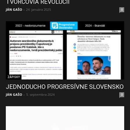
TVORCOVIA REVOLÚCIÍ
JÁN GAŠO
-
24. januára 2025
0
ZÁPISKY
JEDNODUCHO PROGRESÍVNE SLOVENSKO
JÁN GAŠO
-
5. septembra 2024
0