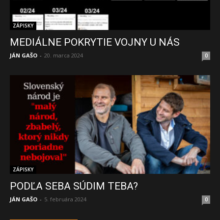
ZÁPISKY
MEDIÁLNE POKRYTIE VOJNY U NÁS
JÁN GAŠO
-
20. marca 2024
0
ZÁPISKY
PODĽA SEBA SÚDIM TEBA?
JÁN GAŠO
-
5. februára 2024
0