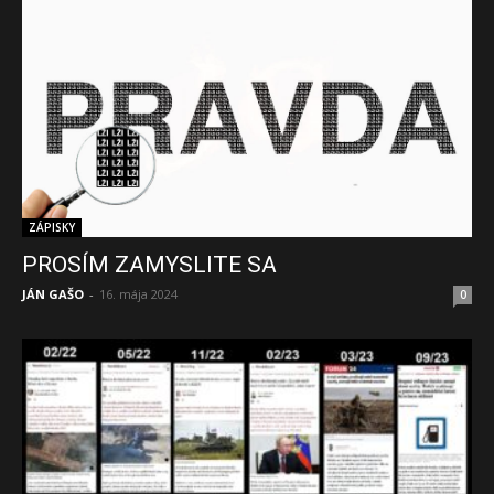
ZÁPISKY
PROSÍM ZAMYSLITE SA
JÁN GAŠO
-
16. mája 2024
0