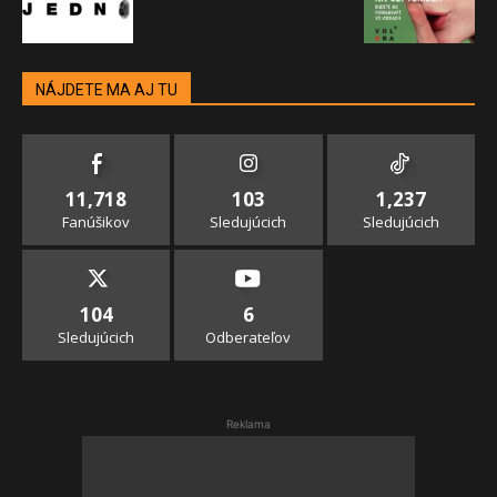
NÁJDETE MA AJ TU
11,718
103
1,237
Fanúšikov
Sledujúcich
Sledujúcich
104
6
Sledujúcich
Odberateľov
Reklama