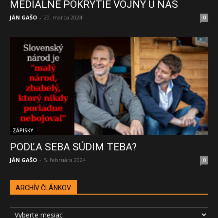
MEDIÁLNE POKRYTIE VOJNY U NÁS
JÁN GAŠO
-
20. marca 2024
0
ZÁPISKY
PODĽA SEBA SÚDIM TEBA?
JÁN GAŠO
-
5. februára 2024
0
ARCHÍV ČLÁNKOV
ARCHÍV
ČLÁNKOV