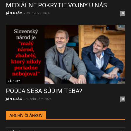
MEDIÁLNE POKRYTIE VOJNY U NÁS
JÁN GAŠO
-
20. marca 2024
0
ZÁPISKY
PODĽA SEBA SÚDIM TEBA?
JÁN GAŠO
-
5. februára 2024
0
ARCHÍV ČLÁNKOV
ARCHÍV