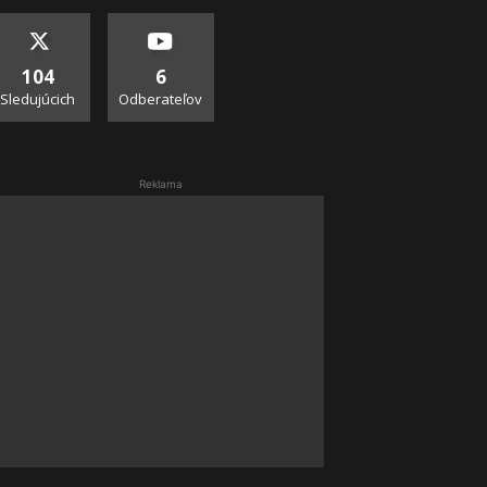
104
6
Sledujúcich
Odberateľov
Reklama