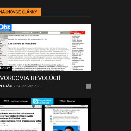
NAJNOVŠIE ČLÁNKY
ÁPISKY
VORCOVIA REVOLÚCIÍ
N GAŠO
-
24. januára 2025
0