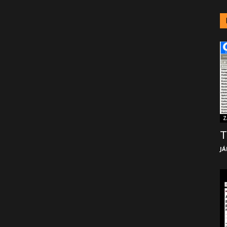
Z
T
JÁ