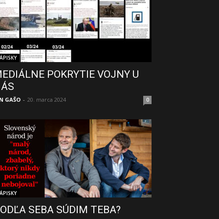
ÁPISKY
EDIÁLNE POKRYTIE VOJNY U
NÁS
N GAŠO
-
20. marca 2024
0
ÁPISKY
ODĽA SEBA SÚDIM TEBA?