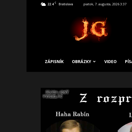
C
22.4
piatok, 7. augusta, 2026 3:37
Bratislava
SLOBODNÝ
ZÁPISNÍK
ZÁPISNÍK
OBRÁZKY
VIDEO
PÍ