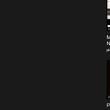
Z
M
JÁ
Z
P