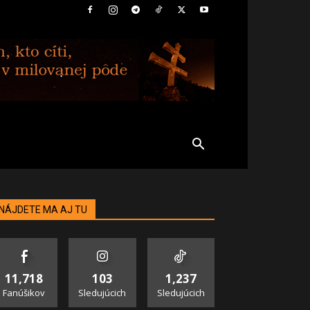
NÁJDETE MA AJ TU
11,718
103
1,237
Fanúšikov
Sledujúcich
Sledujúcich