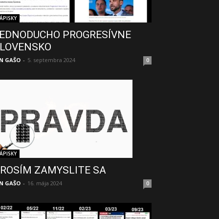
ÁPISKY
EDNODUCHO PROGRESÍVNE
LOVENSKO
N GAŠO
-
5. septembra 2024
0
ÁPISKY
ROSÍM ZAMYSLITE SA
N GAŠO
-
16. mája 2024
0