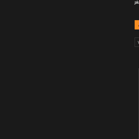
JÁ
A
Č