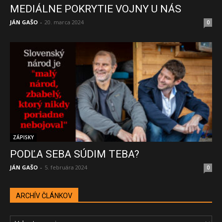
MEDIÁLNE POKRYTIE VOJNY U NÁS
JÁN GAŠO
-
20. marca 2024
0
ZÁPISKY
PODĽA SEBA SÚDIM TEBA?
JÁN GAŠO
-
5. februára 2024
0
ARCHÍV ČLÁNKOV
ARCHÍV