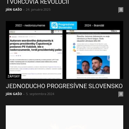
TVORCOVIA REVOLÚCIÍ
JÁN GAŠO
-
24. januára 2025
0
ZÁPISKY
JEDNODUCHO PROGRESÍVNE SLOVENSKO
JÁN GAŠO
-
5. septembra 2024
0