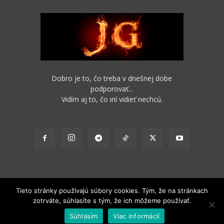
Dobro je to, čo treba v dnešnej dobe
podporovať...
Vidím aj to, čo iní vidieť nechcú.
Tieto stránky používajú súbory cookies. Tým, že na stránkach
zotrváte, súhlasíte s tým, že ich môžeme používať.
2012 - 2022 Obsah stránok je možné s funkčným odkazom na pôvodný
Súhlasím
Viac informácií
zdroj ďalej nekomerčne šíriť.