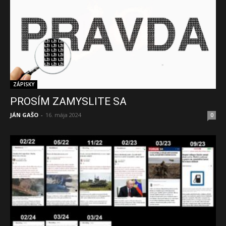
ZÁPISKY
PROSÍM ZAMYSLITE SA
JÁN GAŠO
-
16. mája 2024
0