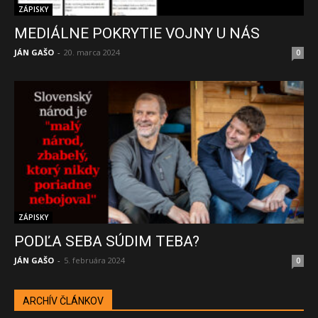
ZÁPISKY
MEDIÁLNE POKRYTIE VOJNY U NÁS
JÁN GAŠO
-
20. marca 2024
0
ZÁPISKY
PODĽA SEBA SÚDIM TEBA?
JÁN GAŠO
-
5. februára 2024
0
ARCHÍV ČLÁNKOV