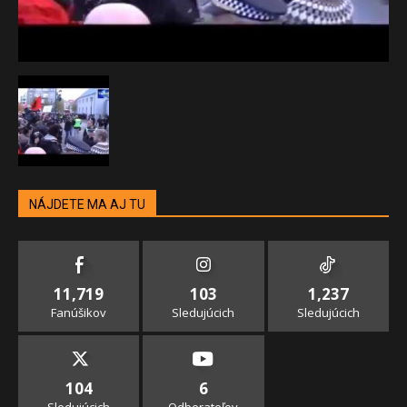
NÁJDETE MA AJ TU
11,719
103
1,237
Fanúšikov
Sledujúcich
Sledujúcich
104
6