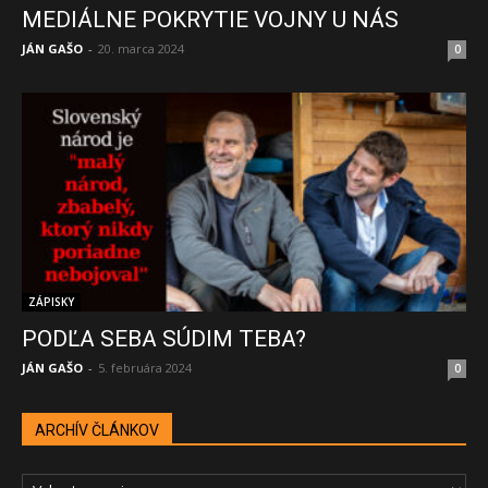
MEDIÁLNE POKRYTIE VOJNY U NÁS
JÁN GAŠO
-
20. marca 2024
0
ZÁPISKY
PODĽA SEBA SÚDIM TEBA?
JÁN GAŠO
-
5. februára 2024
0
ARCHÍV ČLÁNKOV
ARCHÍV