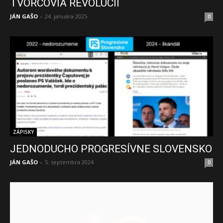
TVORCOVIA REVOLÚCIÍ
JÁN GAŠO
-
24. januára 2025
0
ZÁPISKY
JEDNODUCHO PROGRESÍVNE SLOVENSKO
JÁN GAŠO
-
5. septembra 2024
0