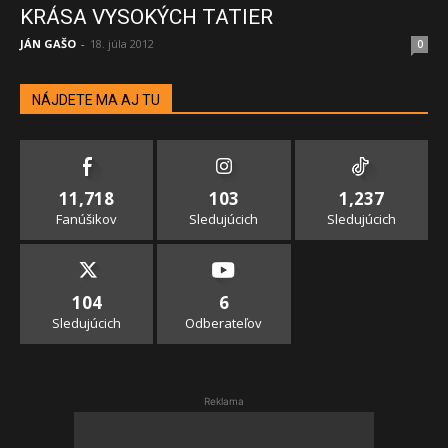
KRÁSA VYSOKÝCH TATIER
JÁN GAŠO
-
18. júla 2012
0
NÁJDETE MA AJ TU
11,718
103
1,237
Fanúšikov
Sledujúcich
Sledujúcich
104
6
Sledujúcich
Odberateľov
Reklama