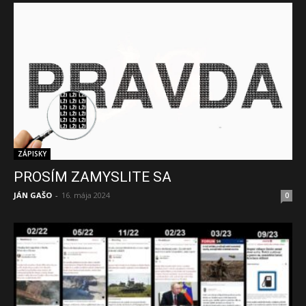
ZÁPISKY
PROSÍM ZAMYSLITE SA
JÁN GAŠO
-
16. mája 2024
0