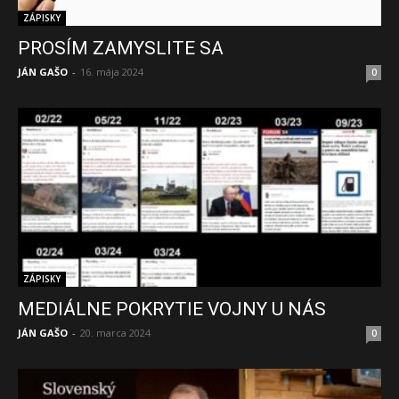
ZÁPISKY
PROSÍM ZAMYSLITE SA
JÁN GAŠO
-
16. mája 2024
0
ZÁPISKY
MEDIÁLNE POKRYTIE VOJNY U NÁS
JÁN GAŠO
-
20. marca 2024
0