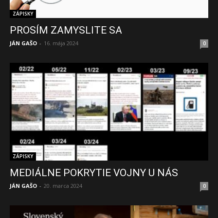
ZÁPISKY
PROSÍM ZAMYSLITE SA
JÁN GAŠO
-
16. mája 2024
0
ZÁPISKY
MEDIÁLNE POKRYTIE VOJNY U NÁS
JÁN GAŠO
-
20. marca 2024
0