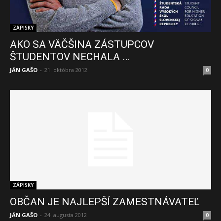
ZÁPISKY
AKO SA VÄČŠINA ZÁSTUPCOV
ŠTUDENTOV NECHALA …
JÁN GAŠO
-
21. októbra 2012
0
ZÁPISKY
OBČAN JE NAJLEPŠÍ ZAMESTNÁVATEĽ
JÁN GAŠO
-
24. augusta 2012
0