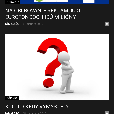
OBRÁZKY
NA OBLBOVANIE REKLAMOU O
EUROFONDOCH IDÚ MILIÓNY
JÁN GAŠO
-
6. januára 2016
0
ZÁPISKY
KTO TO KEDY VYMYSLEL?
JÁN GAŠO
-
18. februára 2013
0