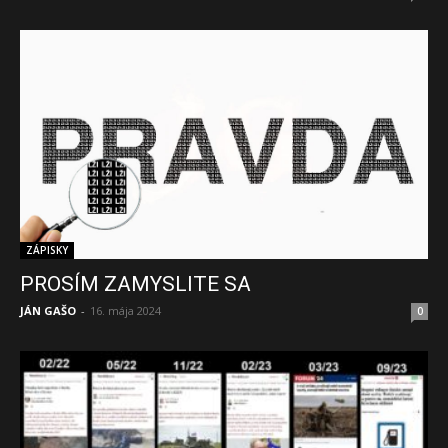
ZÁPISKY
PROSÍM ZAMYSLITE SA
JÁN GAŠO
-
16. mája 2024
0