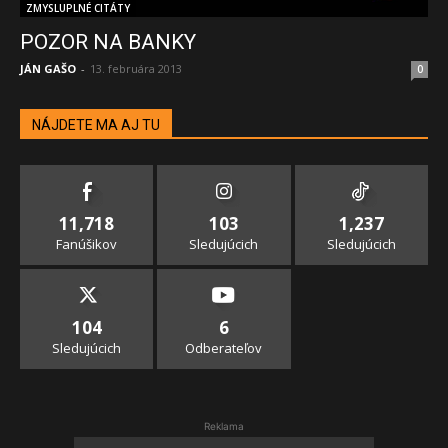
ZMYSLUPLNÉ CITÁTY
POZOR NA BANKY
JÁN GAŠO
-
13. februára 2013
0
NÁJDETE MA AJ TU
11,718
103
1,237
Fanúšikov
Sledujúcich
Sledujúcich
104
6
Sledujúcich
Odberateľov
Reklama