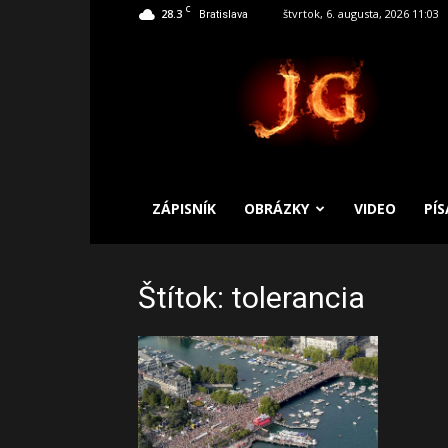
C
28.3
štvrtok, 6. augusta, 2026 11:03
Bratislava
SLOBODNÝ
ZÁPISNÍK
ZÁPISNÍK
OBRÁZKY
VIDEO
PÍ
Štítok: tolerancia