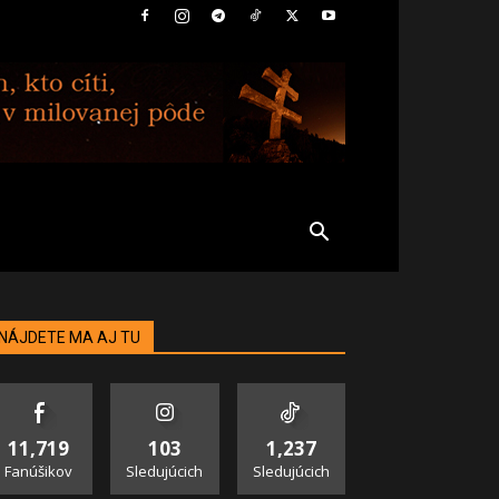
NÁJDETE MA AJ TU
11,719
103
1,237
Fanúšikov
Sledujúcich
Sledujúcich