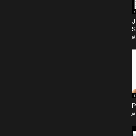
Z
J
S
JÁ
Z
P
JÁ