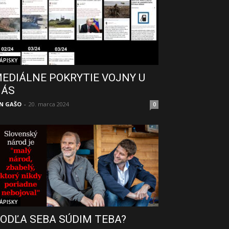
ÁPISKY
EDIÁLNE POKRYTIE VOJNY U
NÁS
N GAŠO
-
20. marca 2024
0
ÁPISKY
ODĽA SEBA SÚDIM TEBA?