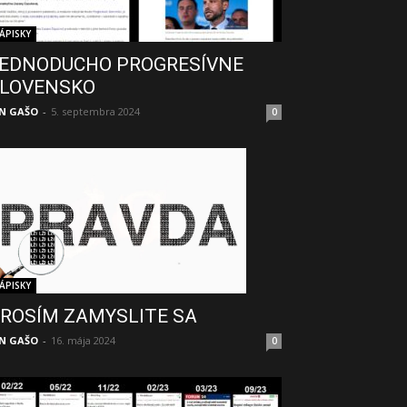
ÁPISKY
EDNODUCHO PROGRESÍVNE
LOVENSKO
N GAŠO
-
5. septembra 2024
0
ÁPISKY
ROSÍM ZAMYSLITE SA
N GAŠO
-
16. mája 2024
0