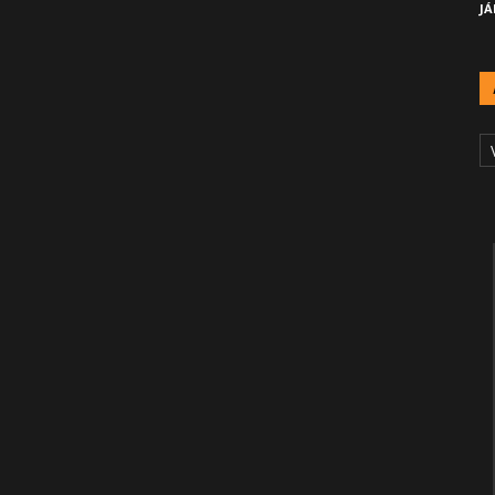
JÁ
A
Č