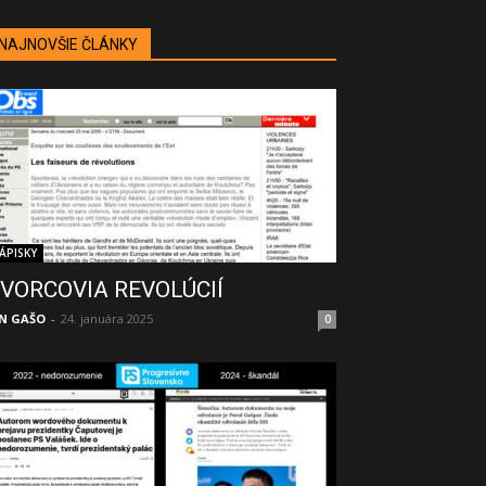
NAJNOVŠIE ČLÁNKY
ÁPISKY
VORCOVIA REVOLÚCIÍ
N GAŠO
-
24. januára 2025
0