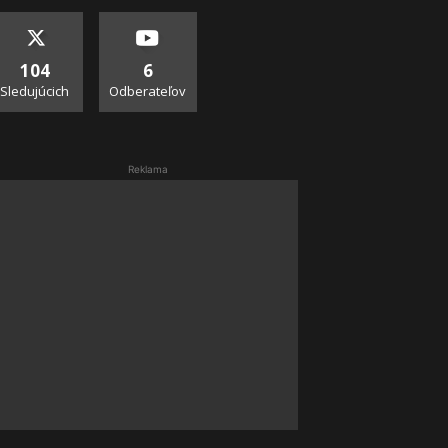
104
6
Sledujúcich
Odberateľov
Reklama