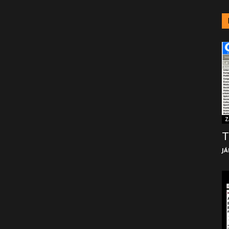
Z
T
JÁ