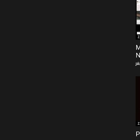
Z
M
JÁ
Z
P