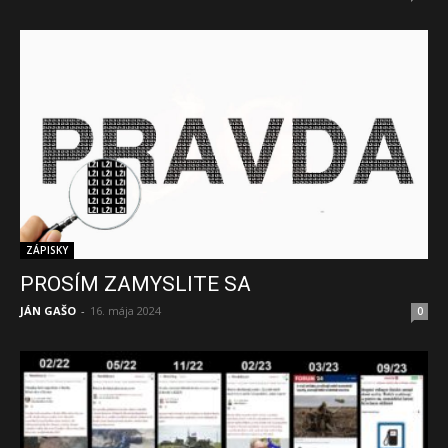
ZÁPISKY
PROSÍM ZAMYSLITE SA
JÁN GAŠO
-
16. mája 2024
0