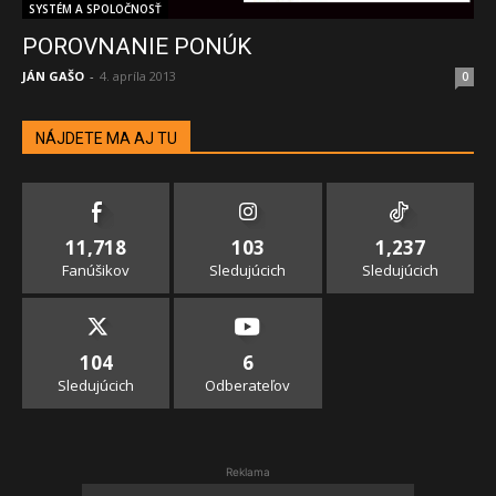
SYSTÉM A SPOLOČNOSŤ
POROVNANIE PONÚK
JÁN GAŠO
-
4. apríla 2013
0
NÁJDETE MA AJ TU
11,718
103
1,237
Fanúšikov
Sledujúcich
Sledujúcich
104
6
Sledujúcich
Odberateľov
Reklama