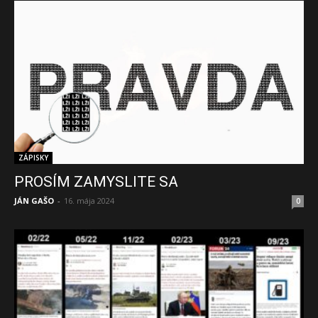
ZÁPISKY
PROSÍM ZAMYSLITE SA
JÁN GAŠO
-
16. mája 2024
0