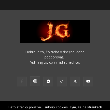
Dobro je to, čo treba v dnešnej dobe
podporovať...
Vidím aj to, čo iní vidieť nechcú.
Tieto stránky používajú súbory cookies. Tým, že na stránkach