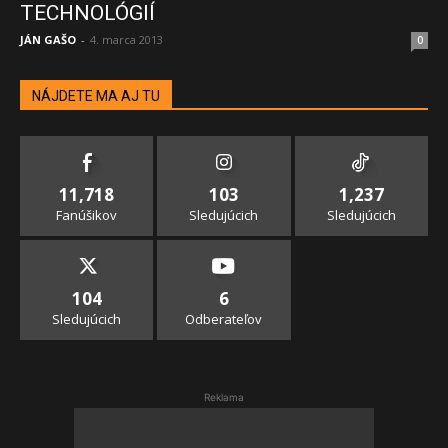
TECHNOLÓGIÍ
JÁN GAŠO
-
4. marca 2013
0
NÁJDETE MA AJ TU
11,718
103
1,237
Fanúšikov
Sledujúcich
Sledujúcich
104
6
Sledujúcich
Odberateľov
Reklama