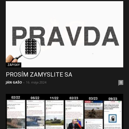
ZÁPISKY
PROSÍM ZAMYSLITE SA
JÁN GAŠO
-
16. mája 2024
0