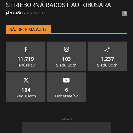
STRIEBORNÁ RADOSŤ AUTOBUSÁRA
JÁN GAŠO
-
4. júna 2012
0
NÁJDETE MA AJ TU
11,719
103
1,237
Fanúšikov
Sledujúcich
Sledujúcich
104
6
Sledujúcich
Odberateľov
Reklama