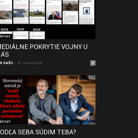
ÁPISKY
EDIÁLNE POKRYTIE VOJNY U
NÁS
N GAŠO
-
20. marca 2024
0
ÁPISKY
ODĽA SEBA SÚDIM TEBA?