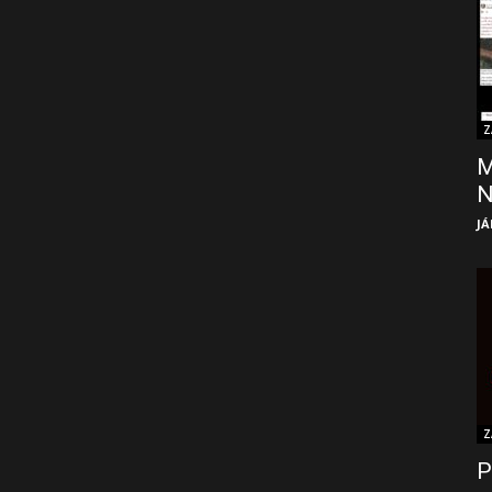
Z
M
JÁ
Z
P