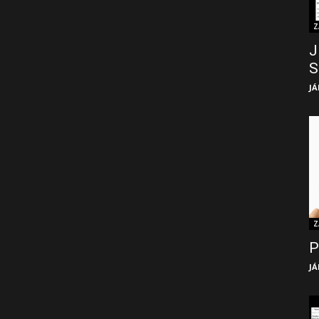
Z
J
S
JÁ
Z
P
JÁ