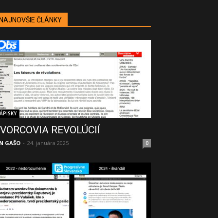
NAJNOVŠIE ČLÁNKY
ÁPISKY
VORCOVIA REVOLÚCIÍ
N GAŠO
-
24. januára 2025
0