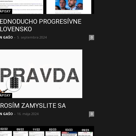
ÁPISKY
EDNODUCHO PROGRESÍVNE
LOVENSKO
N GAŠO
-
5. septembra 2024
0
ÁPISKY
ROSÍM ZAMYSLITE SA
N GAŠO
-
16. mája 2024
0