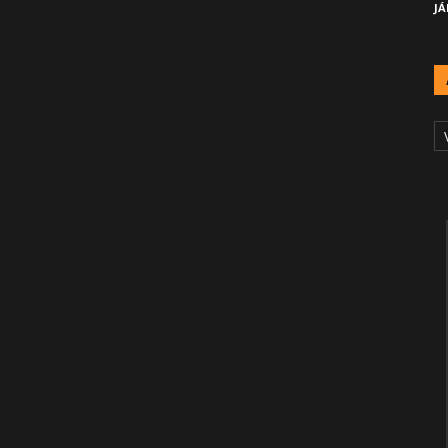
JÁ
A
Č