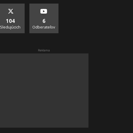
104
6
Sledujúcich
Odberateľov
Reklama