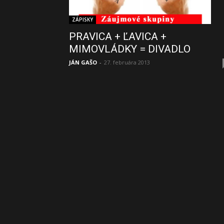
ZÁPISKY
PRAVICA + ĽAVICA +
MIMOVLÁDKY = DIVADLO
JÁN GAŠO
-
27. februára 2013