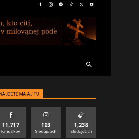
NÁJDETE MA AJ TU
11,717
103
1,238
Fanúšikov
Sledujúcich
Sledujúcich