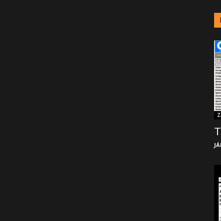
Z
T
JÁ