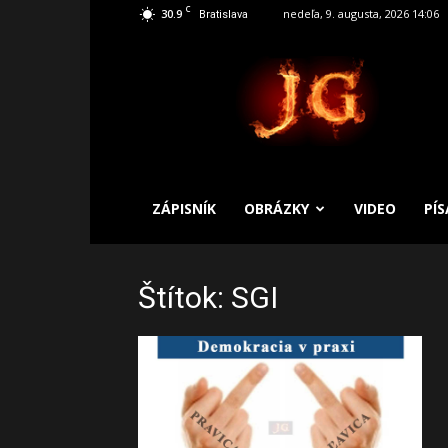
C
30.9
nedeľa, 9. augusta, 2026 14:06
Bratislava
SLOBODNÝ
ZÁPISNÍK
ZÁPISNÍK
OBRÁZKY
VIDEO
PÍ
Štítok: SGI