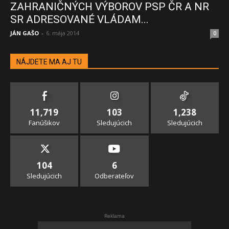
ZAHRANIČNÝCH VÝBOROV PSP ČR A NR
SR ADRESOVANÉ VLÁDAM...
JÁN GAŠO
-
6. mája 2014
0
NÁJDETE MA AJ TU
11,719
103
1,238
Fanúšikov
Sledujúcich
Sledujúcich
104
6
Sledujúcich
Odberateľov
Reklama