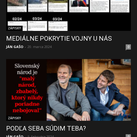
ZÁPISKY
MEDIÁLNE POKRYTIE VOJNY U NÁS
JÁN GAŠO
-
20. marca 2024
0
ZÁPISKY
PODĽA SEBA SÚDIM TEBA?
JÁN GAŠO
-
5. februára 2024
0