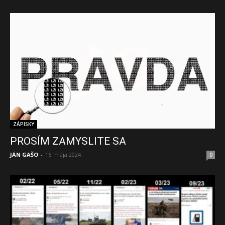
ZÁPISKY
PROSÍM ZAMYSLITE SA
JÁN GAŠO
-
16. mája 2024
0