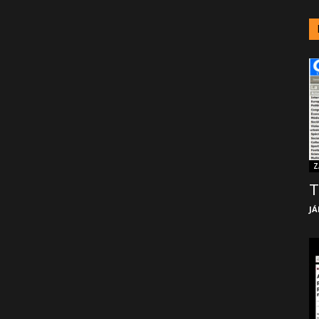
Z
T
JÁ