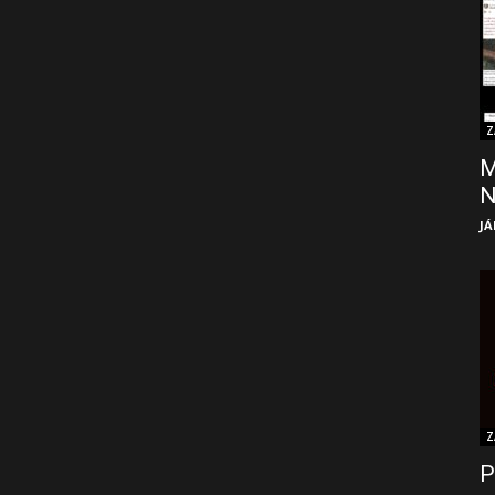
Z
M
JÁ
Z
P