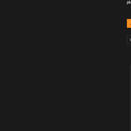
JÁ
A
Č