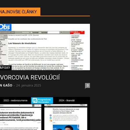
NAJNOVŠIE ČLÁNKY
ÁPISKY
VORCOVIA REVOLÚCIÍ
N GAŠO
-
24. januára 2025
0