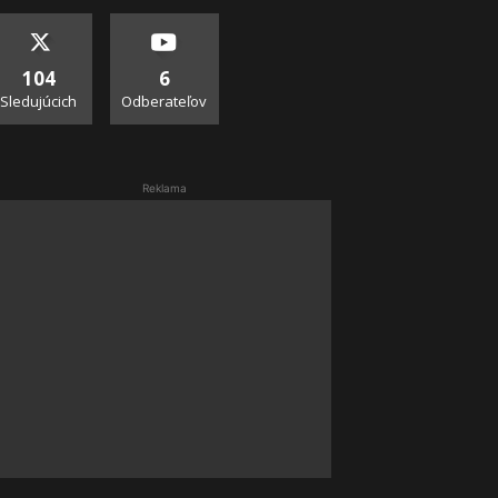
104
6
Sledujúcich
Odberateľov
Reklama