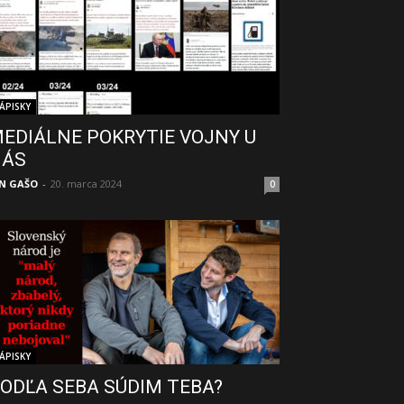
ÁPISKY
EDIÁLNE POKRYTIE VOJNY U
NÁS
N GAŠO
-
20. marca 2024
0
ÁPISKY
ODĽA SEBA SÚDIM TEBA?