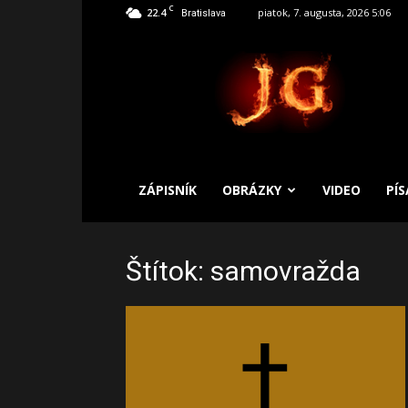
C
22.4
piatok, 7. augusta, 2026 5:06
Bratislava
SLOBODNÝ
ZÁPISNÍK
ZÁPISNÍK
OBRÁZKY
VIDEO
PÍ
Štítok: samovražda