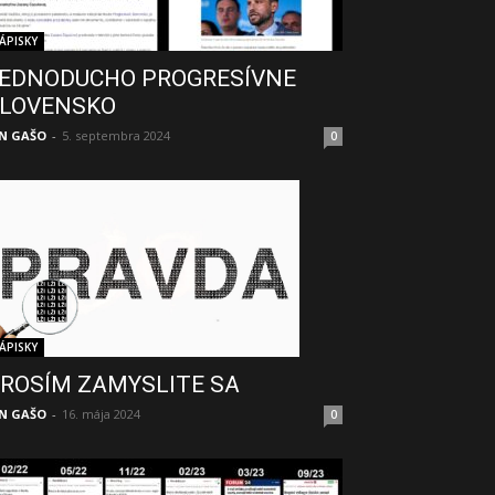
ÁPISKY
EDNODUCHO PROGRESÍVNE
LOVENSKO
N GAŠO
-
5. septembra 2024
0
ÁPISKY
ROSÍM ZAMYSLITE SA
N GAŠO
-
16. mája 2024
0