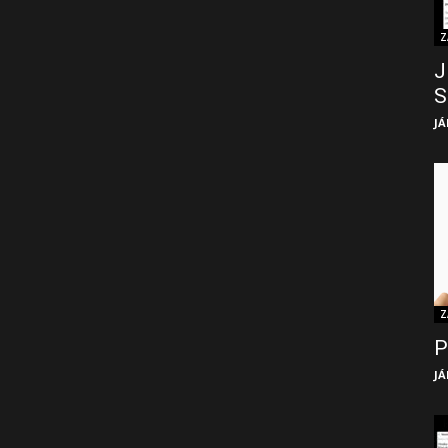
Z
J
S
JÁ
Z
P
JÁ