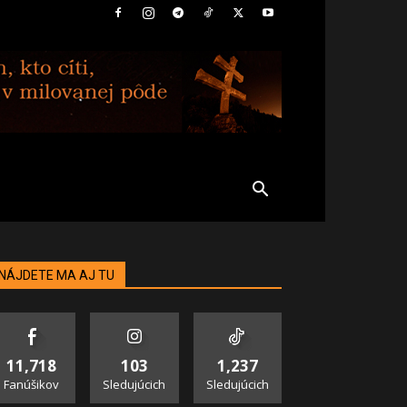
NÁJDETE MA AJ TU
11,718
103
1,237
Fanúšikov
Sledujúcich
Sledujúcich