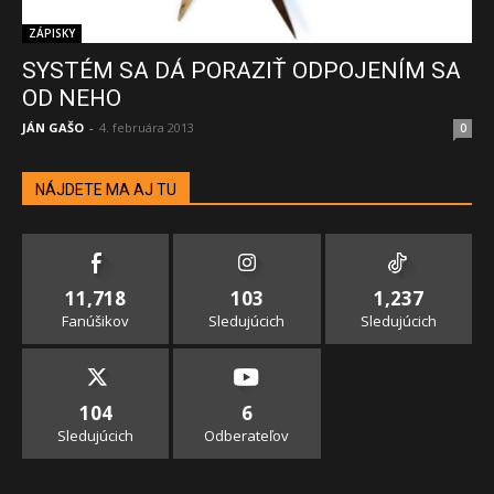
ZÁPISKY
SYSTÉM SA DÁ PORAZIŤ ODPOJENÍM SA
OD NEHO
JÁN GAŠO
-
4. februára 2013
0
NÁJDETE MA AJ TU
11,718
103
1,237
Fanúšikov
Sledujúcich
Sledujúcich
104
6
Sledujúcich
Odberateľov