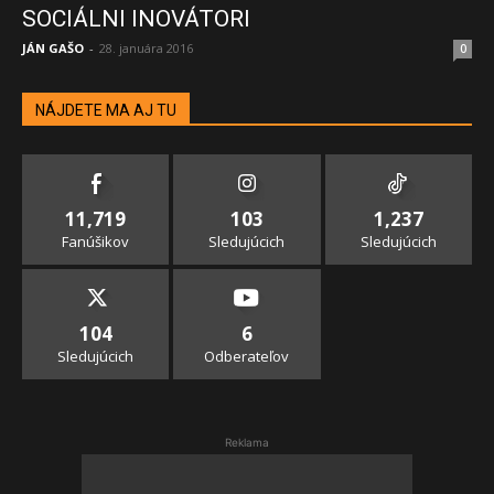
SOCIÁLNI INOVÁTORI
JÁN GAŠO
-
28. januára 2016
0
NÁJDETE MA AJ TU
11,719
103
1,237
Fanúšikov
Sledujúcich
Sledujúcich
104
6
Sledujúcich
Odberateľov
Reklama