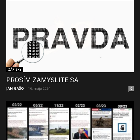
ZÁPISKY
PROSÍM ZAMYSLITE SA
JÁN GAŠO
-
16. mája 2024
0