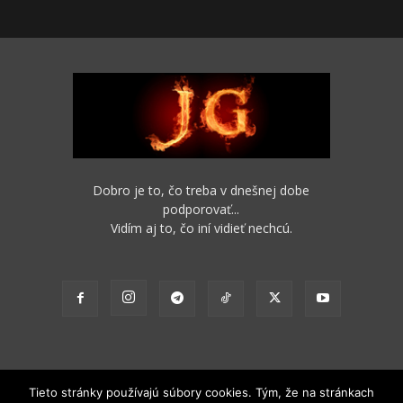
Dobro je to, čo treba v dnešnej dobe
podporovať...
Vidím aj to, čo iní vidieť nechcú.
Tieto stránky používajú súbory cookies. Tým, že na stránkach