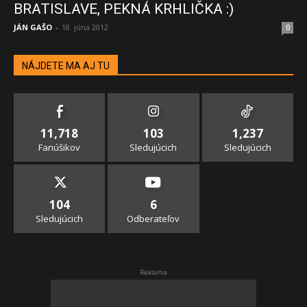
BRATISLAVE, PEKNÁ KRHLIČKA :)
JÁN GAŠO
-
18. júna 2012
0
NÁJDETE MA AJ TU
11,718
103
1,237
Fanúšikov
Sledujúcich
Sledujúcich
104
6
Sledujúcich
Odberateľov
Reklama